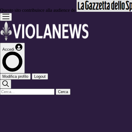
Questo sito contribuisce alla audience de
Accedi
Modifica profilo
Logout
Cerca