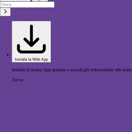
Installa la Web App
Installa la nostra App gratuita e accedi più velocemente alle notiz
Tocca