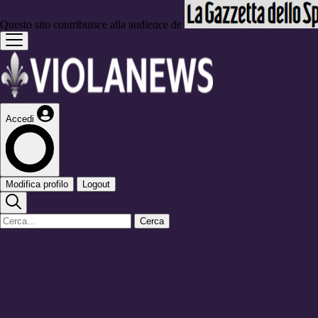
Questo sito contribuisce alla audience de
Accedi
Modifica profilo
Logout
Cerca