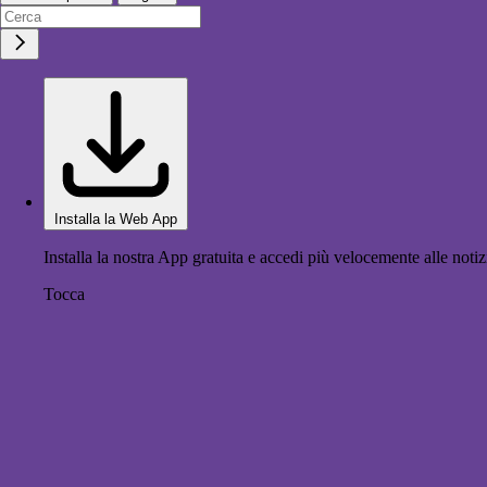
Installa la Web App
Installa la nostra App gratuita e accedi più velocemente alle notiz
Tocca