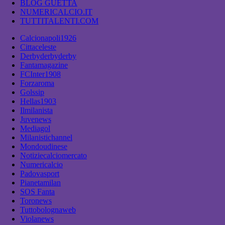
BLOG GUETTA
NUMERICALCIO.IT
TUTTITALENTI.COM
Calcionapoli1926
Cittaceleste
Derbyderbyderby
Fantamagazine
FCInter1908
Forzaroma
Golssip
Hellas1903
Ilmilanista
Juvenews
Mediagol
Milanistichannel
Mondoudinese
Notiziecalciomercato
Numericalcio
Padovasport
Pianetamilan
SOS Fanta
Toronews
Tuttobolognaweb
Violanews