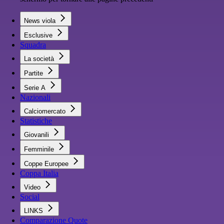
News viola
Esclusive
Squadra
La società
Partite
Serie A
Nazionali
Calciomercato
Statistiche
Giovanili
Femminile
Coppe Europee
Coppa Italia
Video
Social
LINKS
Comparazione Quote