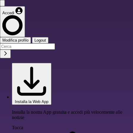
Accedi
Modifica profilo
Logout
Installa la Web App
Installa la nostra App gratuita e accedi più velocemente alle
notizie
Tocca