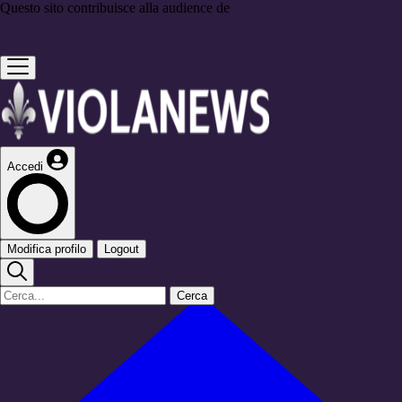
Questo sito contribuisce alla audience de
Accedi
Modifica profilo
Logout
Cerca