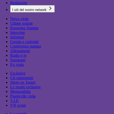
Redazione
I siti del nostro network
News viola
Ultime notizie
Rassegna Stampa
Interviste
Infortuni
Gossip e curiosità
Conferenze stampa
Allenamenti
Radio e tv
Sondaggi
Ex viola
Esclusive
Gli opinionisti
Shots on Target
Le nostre esclusive
Memorabilia
Pianticelle viola
V.I.P.
VN scout
La società