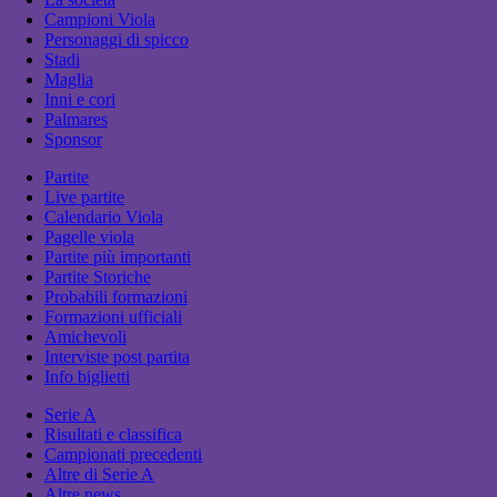
Campioni Viola
Personaggi di spicco
Stadi
Maglia
Inni e cori
Palmares
Sponsor
Partite
Live partite
Calendario Viola
Pagelle viola
Partite più importanti
Partite Storiche
Probabili formazioni
Formazioni ufficiali
Amichevoli
Interviste post partita
Info biglietti
Serie A
Risultati e classifica
Campionati precedenti
Altre di Serie A
Altre news