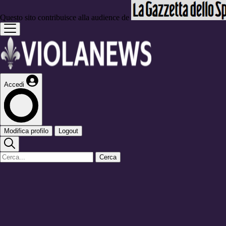
Questo sito contribuisce alla audience de
Accedi
Modifica profilo
Logout
Cerca