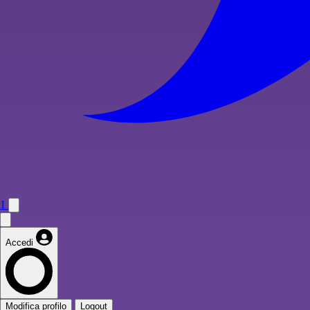
1
Accedi
Modifica profilo
Logout