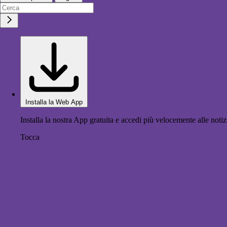
Installa la Web App
Installa la nostra App gratuita e accedi più velocemente alle notiz
Tocca