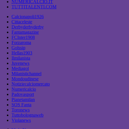
NUMERICALCIO.IT
TUTTITALENTI.COM
Calcionapoli1926
Cittaceleste
Derbyderbyderby
Fantamagazine
FCInter1908
Forzaroma
Golssip
Hellas1903
Ilmilanista
Juvenews
Mediagol
Milanistichannel
Mondoudinese
Notiziecalciomercato
Numericalcio
Padovasport
Pianetamilan
SOS Fanta
Toronews
Tuttobolognaweb
Violanews