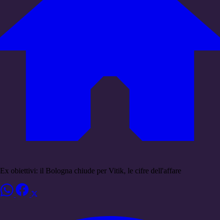
Ex obiettivi: il Bologna chiude per Vitik, le cifre dell'affare