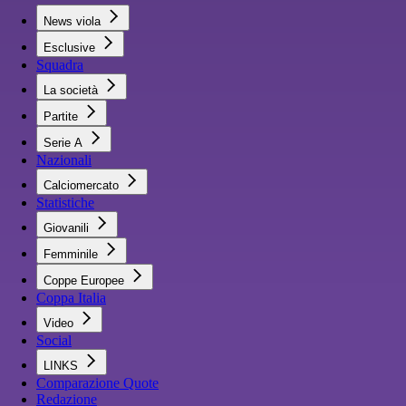
News viola
Esclusive
Squadra
La società
Partite
Serie A
Nazionali
Calciomercato
Statistiche
Giovanili
Femminile
Coppe Europee
Coppa Italia
Video
Social
LINKS
Comparazione Quote
Redazione