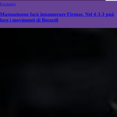
Esclusive
Mastantuono farà innamorare Firenze. Nel 4-3-3 può
fare i movimenti di Berardi