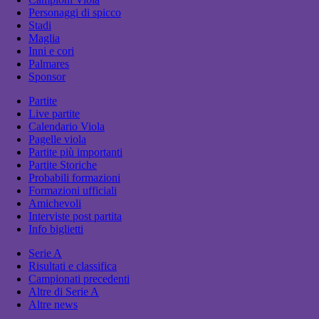
Personaggi di spicco
Stadi
Maglia
Inni e cori
Palmares
Sponsor
Partite
Live partite
Calendario Viola
Pagelle viola
Partite più importanti
Partite Storiche
Probabili formazioni
Formazioni ufficiali
Amichevoli
Interviste post partita
Info biglietti
Serie A
Risultati e classifica
Campionati precedenti
Altre di Serie A
Altre news