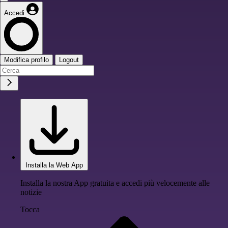
Accedi
Modifica profilo
Logout
Installa la Web App
Installa la nostra App gratuita e accedi più velocemente alle
notizie
Tocca