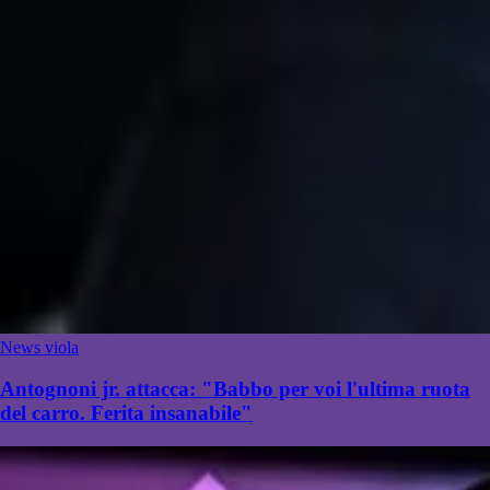
News viola
Antognoni jr. attacca: "Babbo per voi l'ultima ruota
del carro. Ferita insanabile"