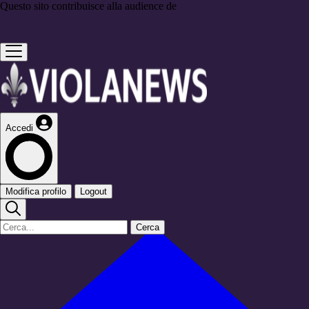
Questo sito contribuisce alla audience de
Accedi
Modifica profilo
Logout
Cerca