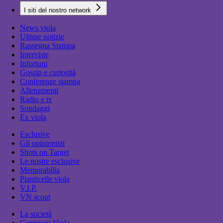
I siti del nostro network
News viola
Ultime notizie
Rassegna Stampa
Interviste
Infortuni
Gossip e curiosità
Conferenze stampa
Allenamenti
Radio e tv
Sondaggi
Ex viola
Esclusive
Gli opinionisti
Shots on Target
Le nostre esclusive
Memorabilia
Pianticelle viola
V.I.P.
VN scout
La società
Campioni Viola