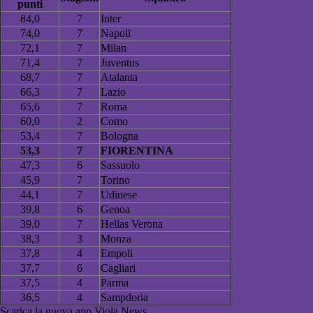
punti
84,0
7
Inter
74,0
7
Napoli
72,1
7
Milan
71,4
7
Juventus
68,7
7
Atalanta
66,3
7
Lazio
65,6
7
Roma
60,0
2
Como
53,4
7
Bologna
53,3
7
FIORENTINA
47,3
6
Sassuolo
45,9
7
Torino
44,1
7
Udinese
39,8
6
Genoa
39,0
7
Hellas Verona
38,3
3
Monza
37,8
4
Empoli
37,7
6
Cagliari
37,5
4
Parma
36,5
4
Sampdoria
Scarica la nuova app Viola News