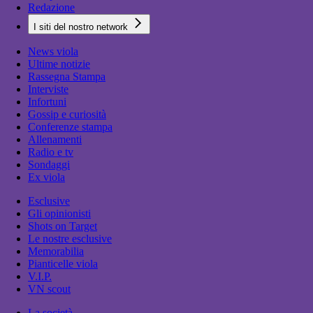
Redazione
I siti del nostro network
News viola
Ultime notizie
Rassegna Stampa
Interviste
Infortuni
Gossip e curiosità
Conferenze stampa
Allenamenti
Radio e tv
Sondaggi
Ex viola
Esclusive
Gli opinionisti
Shots on Target
Le nostre esclusive
Memorabilia
Pianticelle viola
V.I.P.
VN scout
La società