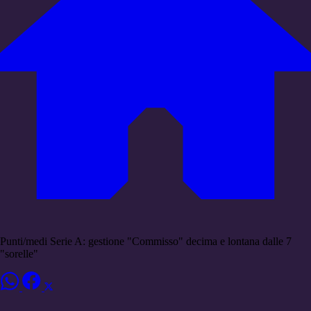
Punti/medi Serie A: gestione "Commisso" decima e lontana dalle 7
"sorelle"