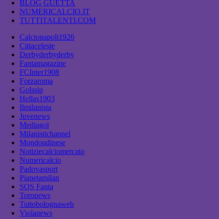
BLOG GUETTA
NUMERICALCIO.IT
TUTTITALENTI.COM
Calcionapoli1926
Cittaceleste
Derbyderbyderby
Fantamagazine
FCInter1908
Forzaroma
Golssip
Hellas1903
Ilmilanista
Juvenews
Mediagol
Milanistichannel
Mondoudinese
Notiziecalciomercato
Numericalcio
Padovasport
Pianetamilan
SOS Fanta
Toronews
Tuttobolognaweb
Violanews