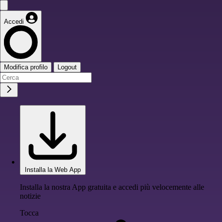
Accedi
Modifica profilo
Logout
Installa la Web App
Installa la nostra App gratuita e accedi più velocemente alle
notizie
Tocca