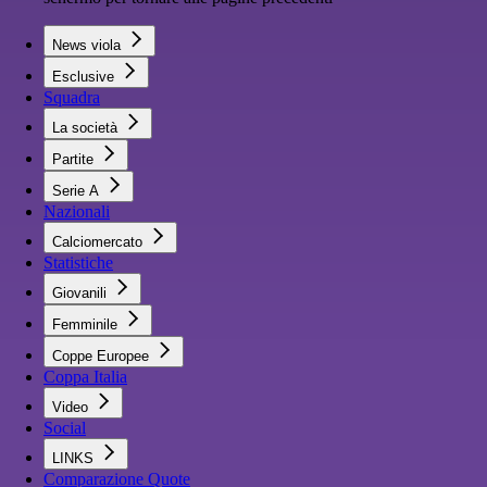
News viola
Esclusive
Squadra
La società
Partite
Serie A
Nazionali
Calciomercato
Statistiche
Giovanili
Femminile
Coppe Europee
Coppa Italia
Video
Social
LINKS
Comparazione Quote