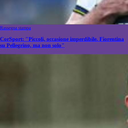
Rassegna stampa
CorSport: "Piccoli, occasione imperdibile. Fiorentina
su Pellegrino, ma non solo"