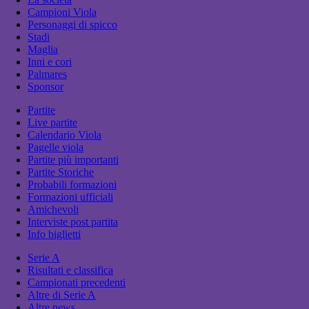
Campioni Viola
Personaggi di spicco
Stadi
Maglia
Inni e cori
Palmares
Sponsor
Partite
Live partite
Calendario Viola
Pagelle viola
Partite più importanti
Partite Storiche
Probabili formazioni
Formazioni ufficiali
Amichevoli
Interviste post partita
Info biglietti
Serie A
Risultati e classifica
Campionati precedenti
Altre di Serie A
Altre news