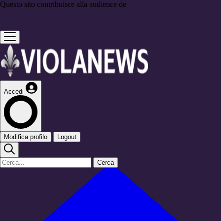
Questo sito contribuisce alla audience de
Accedi
Modifica profilo
Logout
Cerca