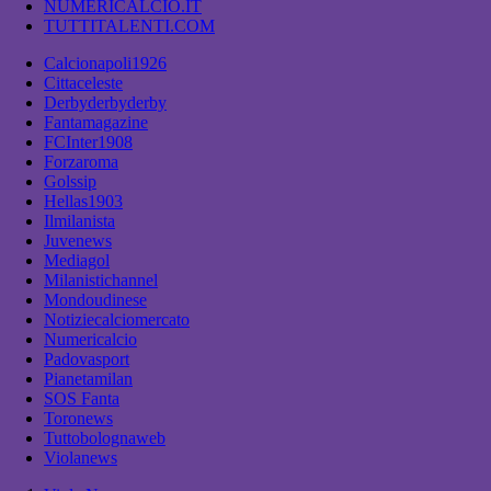
NUMERICALCIO.IT
TUTTITALENTI.COM
Calcionapoli1926
Cittaceleste
Derbyderbyderby
Fantamagazine
FCInter1908
Forzaroma
Golssip
Hellas1903
Ilmilanista
Juvenews
Mediagol
Milanistichannel
Mondoudinese
Notiziecalciomercato
Numericalcio
Padovasport
Pianetamilan
SOS Fanta
Toronews
Tuttobolognaweb
Violanews