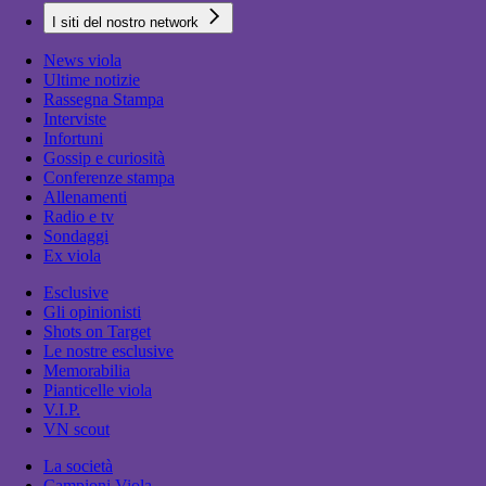
I siti del nostro network
News viola
Ultime notizie
Rassegna Stampa
Interviste
Infortuni
Gossip e curiosità
Conferenze stampa
Allenamenti
Radio e tv
Sondaggi
Ex viola
Esclusive
Gli opinionisti
Shots on Target
Le nostre esclusive
Memorabilia
Pianticelle viola
V.I.P.
VN scout
La società
Campioni Viola