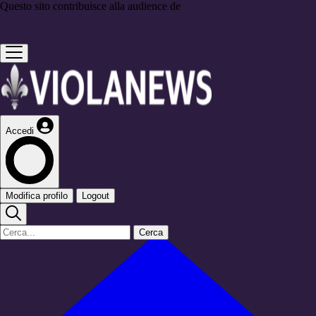
Questo sito contribuisce alla audience de
Accedi
Modifica profilo
Logout
Cerca