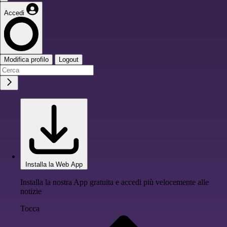
Accedi
Modifica profilo
Logout
Installa la Web App
Installa la nostra App gratuita e accedi più velocemente alle
notizie
Tocca