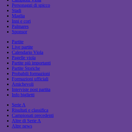
Personaggi di spicco
Stadi
Maglia
Inni e cori
Palmares
Sponsor
Partite
Live partite
Calendario Viola
Pagelle viola
Partite più importanti
Partite Storiche
Probabili formazioni
Formazioni ufficiali
Amichevoli
Interviste post partita
Info biglietti
Serie A
Risultati e classifica
Campionati precedenti
Altre di Serie A
Altre news