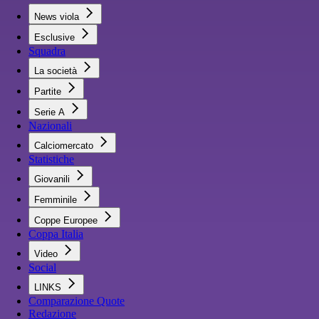
News viola
Esclusive
Squadra
La società
Partite
Serie A
Nazionali
Calciomercato
Statistiche
Giovanili
Femminile
Coppe Europee
Coppa Italia
Video
Social
LINKS
Comparazione Quote
Redazione