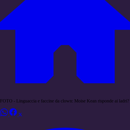
FOTO - Linguaccia e faccine da clown: Moise Kean risponde ai ladri?