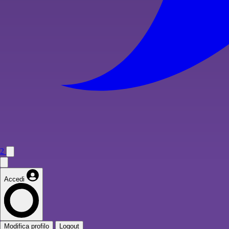
2
Accedi
Modifica profilo
Logout