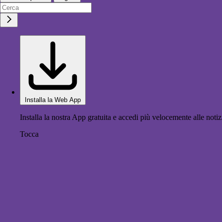
Installa la Web App
Installa la nostra App gratuita e accedi più velocemente alle notiz
Tocca