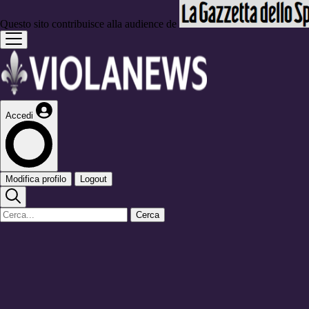
Questo sito contribuisce alla audience de
Accedi
Modifica profilo
Logout
Cerca