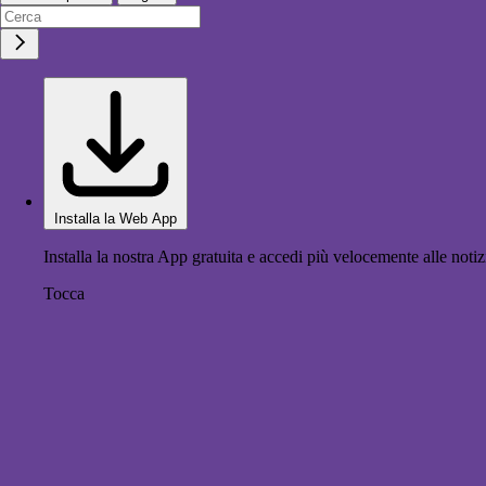
Installa la Web App
Installa la nostra App gratuita e accedi più velocemente alle notiz
Tocca