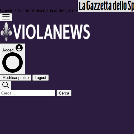
Questo sito contribuisce alla audience de
Accedi
Modifica profilo
Logout
Cerca