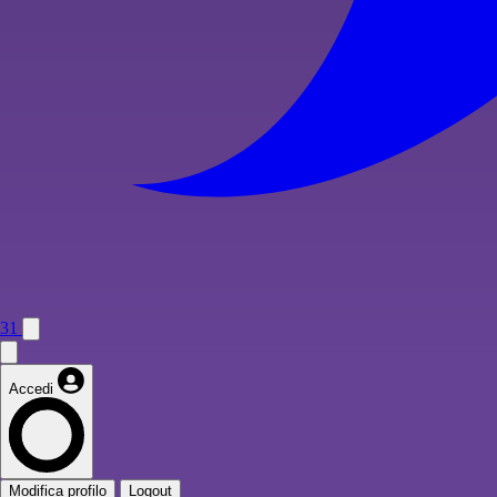
31
Accedi
Modifica profilo
Logout