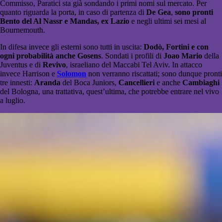
Commisso, Paratici sta già sondando i primi nomi sul mercato. Per
quanto riguarda la porta, in caso di partenza di
De Gea
,
sono pronti
Bento del Al Nassr e Mandas, ex Lazio
e negli ultimi sei mesi al
Bournemouth.
In difesa invece gli esterni sono tutti in uscita:
Dodò, Fortini e con
ogni probabilità anche Gosens
. Sondati i profili di
Joao Mario
della
Juventus e di
Revivo
, israeliano del Maccabi Tel Aviv. In attacco
invece Harrison e
Solomon
non verranno riscattati; sono dunque pronti
tre innesti:
Aranda
del Boca Juniors,
Cancellieri
e anche
Cambiaghi
del Bologna, una trattativa, quest’ultima, che potrebbe entrare nel vivo
a luglio.