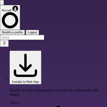
Accedi
Modifica profilo
Logout
Installa la Web App
Installa la nostra App gratuita e accedi più velocemente alle
notizie
Tocca