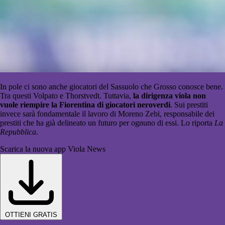
In pole ci sono anche giocatori del Sassuolo che Grosso conosce bene.
Tra questi Volpato e Thorstvedt. Tuttavia,
la dirigenza viola non
vuole riempire la Fiorentina di giocatori neroverdi
. Sui prestiti
invece sarà fondamentale il lavoro di Moreno Zebi, responsabile dei
prestiti che ha già delineato un futuro per ognuno di essi. Lo riporta
La
Repubblica
.
Scarica la nuova app Viola News
OTTIENI GRATIS