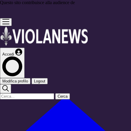
Questo sito contribuisce alla audience de
Accedi
Modifica profilo
Logout
Cerca