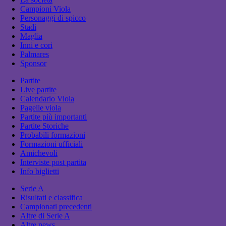
Campioni Viola
Personaggi di spicco
Stadi
Maglia
Inni e cori
Palmares
Sponsor
Partite
Live partite
Calendario Viola
Pagelle viola
Partite più importanti
Partite Storiche
Probabili formazioni
Formazioni ufficiali
Amichevoli
Interviste post partita
Info biglietti
Serie A
Risultati e classifica
Campionati precedenti
Altre di Serie A
Altre news