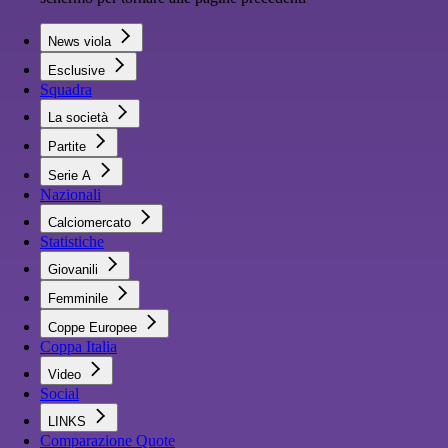
News viola
Esclusive
Squadra
La società
Partite
Serie A
Nazionali
Calciomercato
Statistiche
Giovanili
Femminile
Coppe Europee
Coppa Italia
Video
Social
LINKS
Comparazione Quote