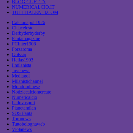
BLOG GUETTA
NUMERICALCIO.IT
TUTTITALENTI.COM
Calcionapoli1926
Cittaceleste
Derbyderbyderby
Fantamagazine
FCInter1908
Forzaroma
Golssip
Hellas1903
Ilmilanista
Juvenews
Mediagol
Milanistichannel
Mondoudinese
Notiziecalciomercato
Numericalcio
Padovasport
Pianetamilan
SOS Fanta
Toronews
Tuttobolognaweb
Violanews