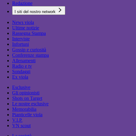
Redazione
I siti del nostro network
News viola
Ultime notizie
Rassegna Stampa
Interviste
Infortuni
Gossip e curiosità
Conferenze stampa
Allenamenti
Radio e tv
Sondaggi
Ex viola
Esclusive
Gli opinionisti
Shots on Target
Le nostre esclusive
Memorabilia
Pianticelle viola
V.I.P.
VN scout
La società