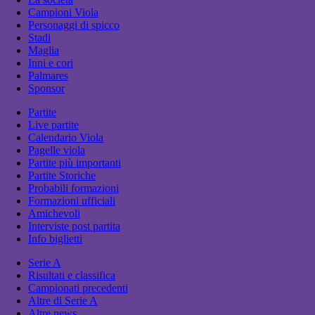
Campioni Viola
Personaggi di spicco
Stadi
Maglia
Inni e cori
Palmares
Sponsor
Partite
Live partite
Calendario Viola
Pagelle viola
Partite più importanti
Partite Storiche
Probabili formazioni
Formazioni ufficiali
Amichevoli
Interviste post partita
Info biglietti
Serie A
Risultati e classifica
Campionati precedenti
Altre di Serie A
Altre news