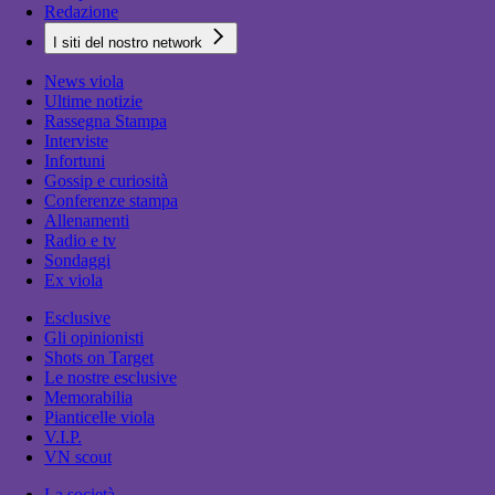
Redazione
I siti del nostro network
News viola
Ultime notizie
Rassegna Stampa
Interviste
Infortuni
Gossip e curiosità
Conferenze stampa
Allenamenti
Radio e tv
Sondaggi
Ex viola
Esclusive
Gli opinionisti
Shots on Target
Le nostre esclusive
Memorabilia
Pianticelle viola
V.I.P.
VN scout
La società