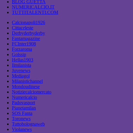
BLOG GUETTA
NUMERICALCIO.IT
TUTTITALENTI.COM
Calcionapoli1926
Cittaceleste
Derbyderbyderby
Fantamagazine
FCInter1908
Forzaroma
Golssip
Hellas1903
Ilmilanista
Juvenews
Mediagol
Milanistichannel
Mondoudinese
Notiziecalciomercato
Numericalcio
Padovasport
Pianetamilan
SOS Fanta
Toronews
Tuttobolognaweb
Violanews