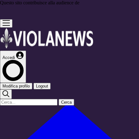
Questo sito contribuisce alla audience de
Accedi
Modifica profilo
Logout
Cerca