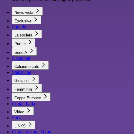
News viola
Esclusive
Squadra
La società
Partite
Serie A
Nazionali
Calciomercato
Statistiche
Giovanili
Femminile
Coppe Europee
Coppa Italia
Video
Social
LINKS
Comparazione Quote