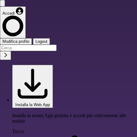
Accedi
Modifica profilo
Logout
Installa la Web App
Installa la nostra App gratuita e accedi più velocemente alle
notizie
Tocca