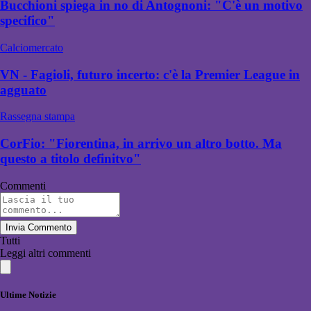
Bucchioni spiega in no di Antognoni: "C'è un motivo
specifico"
Calciomercato
VN - Fagioli, futuro incerto: c'è la Premier League in
agguato
Rassegna stampa
CorFio: "Fiorentina, in arrivo un altro botto. Ma
questo a titolo definitvo"
Commenti
Invia Commento
Tutti
Leggi altri commenti
Ultime Notizie