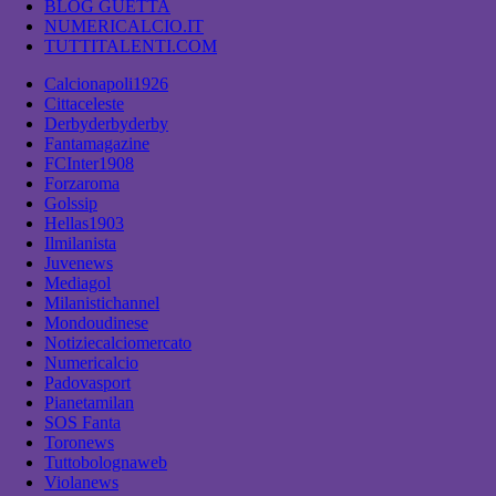
BLOG GUETTA
NUMERICALCIO.IT
TUTTITALENTI.COM
Calcionapoli1926
Cittaceleste
Derbyderbyderby
Fantamagazine
FCInter1908
Forzaroma
Golssip
Hellas1903
Ilmilanista
Juvenews
Mediagol
Milanistichannel
Mondoudinese
Notiziecalciomercato
Numericalcio
Padovasport
Pianetamilan
SOS Fanta
Toronews
Tuttobolognaweb
Violanews