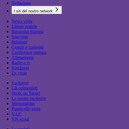
Redazione
I siti del nostro network
News viola
Ultime notizie
Rassegna Stampa
Interviste
Infortuni
Gossip e curiosità
Conferenze stampa
Allenamenti
Radio e tv
Sondaggi
Ex viola
Esclusive
Gli opinionisti
Shots on Target
Le nostre esclusive
Memorabilia
Pianticelle viola
V.I.P.
VN scout
La società