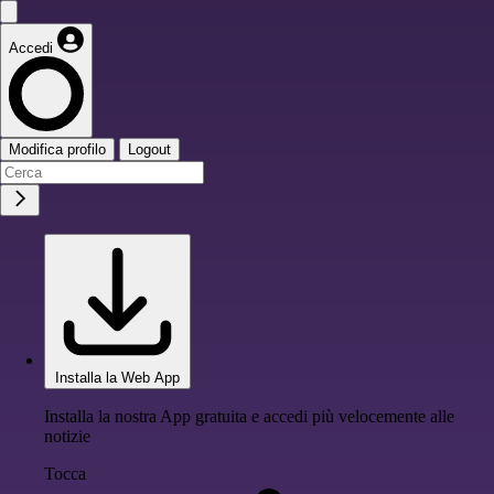
Accedi
Modifica profilo
Logout
Installa la Web App
Installa la nostra App gratuita e accedi più velocemente alle
notizie
Tocca