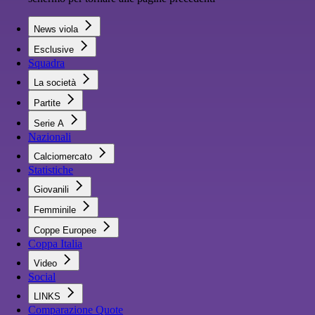
News viola
Esclusive
Squadra
La società
Partite
Serie A
Nazionali
Calciomercato
Statistiche
Giovanili
Femminile
Coppe Europee
Coppa Italia
Video
Social
LINKS
Comparazione Quote