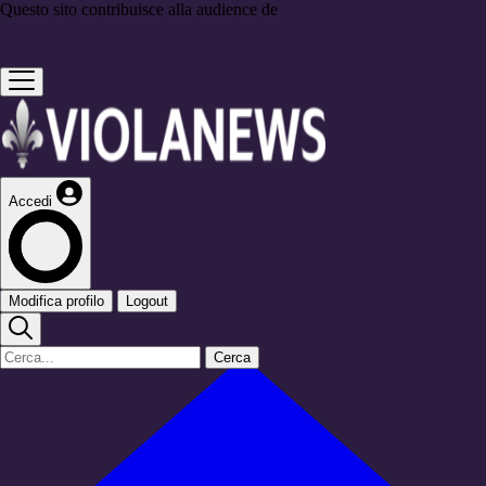
Questo sito contribuisce alla audience de
Accedi
Modifica profilo
Logout
Cerca