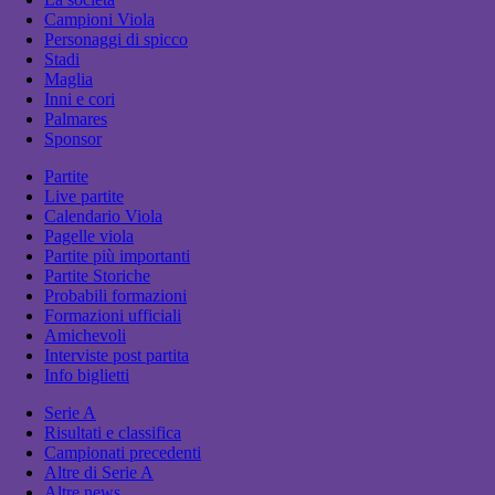
Campioni Viola
Personaggi di spicco
Stadi
Maglia
Inni e cori
Palmares
Sponsor
Partite
Live partite
Calendario Viola
Pagelle viola
Partite più importanti
Partite Storiche
Probabili formazioni
Formazioni ufficiali
Amichevoli
Interviste post partita
Info biglietti
Serie A
Risultati e classifica
Campionati precedenti
Altre di Serie A
Altre news