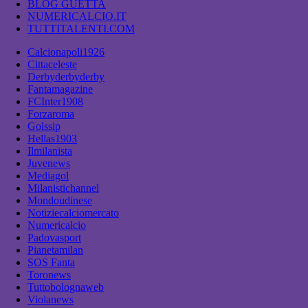
BLOG GUETTA
NUMERICALCIO.IT
TUTTITALENTI.COM
Calcionapoli1926
Cittaceleste
Derbyderbyderby
Fantamagazine
FCInter1908
Forzaroma
Golssip
Hellas1903
Ilmilanista
Juvenews
Mediagol
Milanistichannel
Mondoudinese
Notiziecalciomercato
Numericalcio
Padovasport
Pianetamilan
SOS Fanta
Toronews
Tuttobolognaweb
Violanews