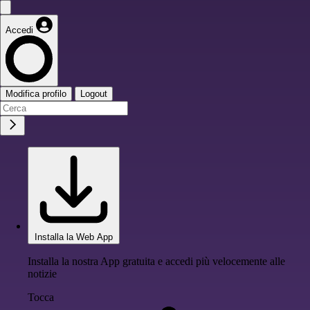
Accedi
Modifica profilo
Logout
Installa la Web App
Installa la nostra App gratuita e accedi più velocemente alle
notizie
Tocca