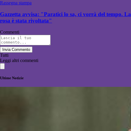
Rassegna stampa
Gazzetta avvisa: "Paratici lo sa, ci vorrà del tempo. La
rosa è stata rivoltata"
Commenti
Invia Commento
Tutti
Leggi altri commenti
Ultime Notizie