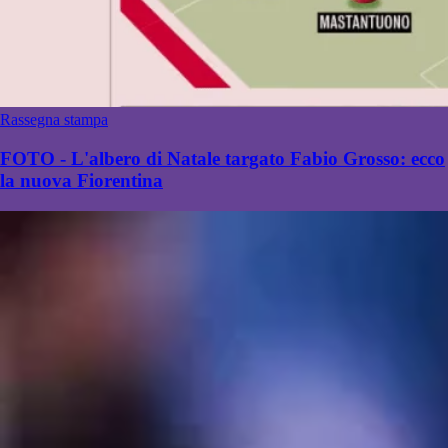
Rassegna stampa
FOTO - L'albero di Natale targato Fabio Grosso: ecco
la nuova Fiorentina