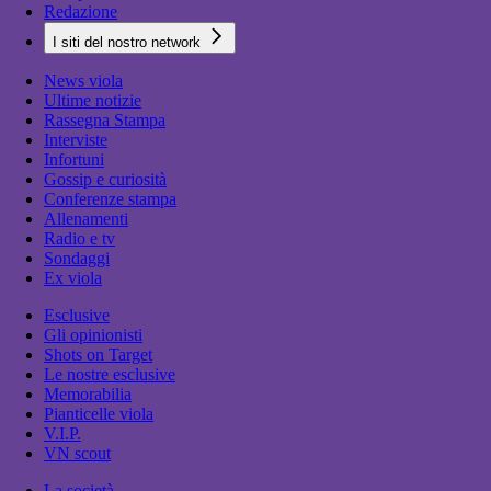
Redazione
I siti del nostro network
News viola
Ultime notizie
Rassegna Stampa
Interviste
Infortuni
Gossip e curiosità
Conferenze stampa
Allenamenti
Radio e tv
Sondaggi
Ex viola
Esclusive
Gli opinionisti
Shots on Target
Le nostre esclusive
Memorabilia
Pianticelle viola
V.I.P.
VN scout
La società