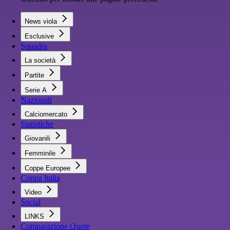
News viola
Esclusive
Squadra
La società
Partite
Serie A
Nazionali
Calciomercato
Statistiche
Giovanili
Femminile
Coppe Europee
Coppa Italia
Video
Social
LINKS
Comparazione Quote