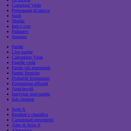
Campioni Viola
Personaggi di spicco
Stadi
Maglia
Inni e cori
Palmares
Sponsor
Partite
Live partite
Calendario Viola
Pagelle viola
Partite più importanti
Partite Storiche
Probabili formazioni
Formazioni ufficiali
Amichevoli
Interviste post partita
Info biglietti
Serie A
Risultati e classifica
Campionati precedenti
Altre di Serie A
Altre news