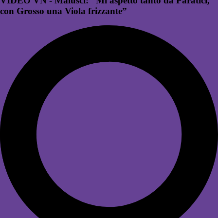
VIDEO VN - Malusci: “Mi aspetto tanto da Paratici,
con Grosso una Viola frizzante”