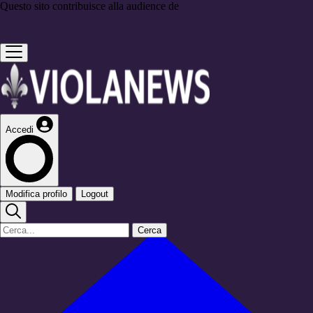
Questo sito contribuisce alla audience de
Accedi
Modifica profilo
Logout
Cerca