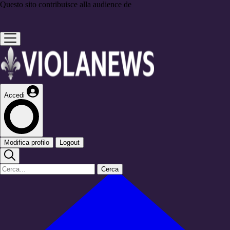
Questo sito contribuisce alla audience de
Accedi
Modifica profilo
Logout
Cerca