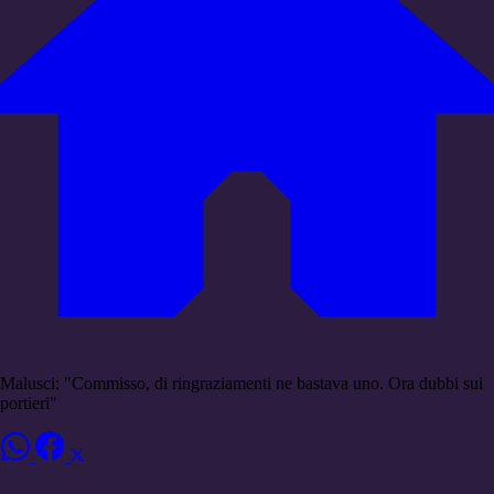
Malusci: "Commisso, di ringraziamenti ne bastava uno. Ora dubbi sui
portieri"