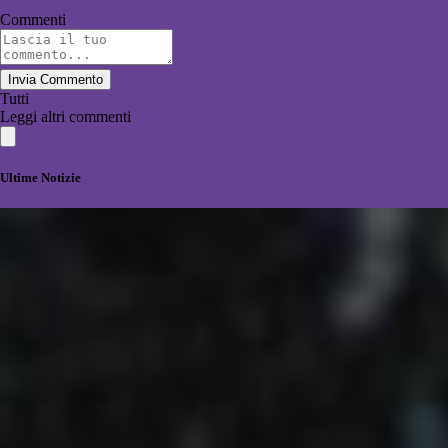
Commenti
Invia Commento
Tutti
Leggi altri commenti
Ultime Notizie