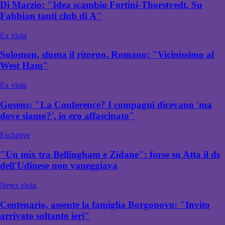
Di Marzio: "Idea scambio Fortini-Thorstvedt. Su
Fabbian tanti club di A"
Ex viola
Solomon, sfuma il ritorno. Romano: "Vicinissimo al
West Ham"
Ex viola
Gosens: "La Conference? I compagni dicevano 'ma
dove siamo?', io ero affascinato"
Esclusive
"Un mix tra Bellingham e Zidane": forse su Atta il ds
dell'Udinese non vaneggiava
News viola
Centenario, assente la famiglia Borgonovo: "Invito
arrivato soltanto ieri"