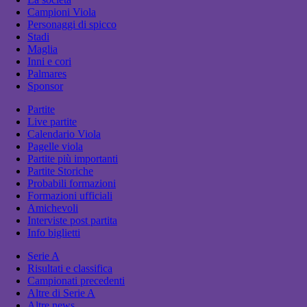
Campioni Viola
Personaggi di spicco
Stadi
Maglia
Inni e cori
Palmares
Sponsor
Partite
Live partite
Calendario Viola
Pagelle viola
Partite più importanti
Partite Storiche
Probabili formazioni
Formazioni ufficiali
Amichevoli
Interviste post partita
Info biglietti
Serie A
Risultati e classifica
Campionati precedenti
Altre di Serie A
Altre news