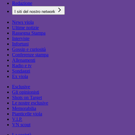
Redazione
I siti del nostro network
News viola
Ultime notizie
Rassegna Stampa
Interviste
Infortuni
Gossip e curiosità
Conferenze stampa
Allenamenti
Radio e tv
Sondaggi
Ex viola
Esclusive
Gli opinionisti
Shots on Target
Le nostre esclusive
Memorabilia
Pianticelle viola
V.I.P.
VN scout
La società