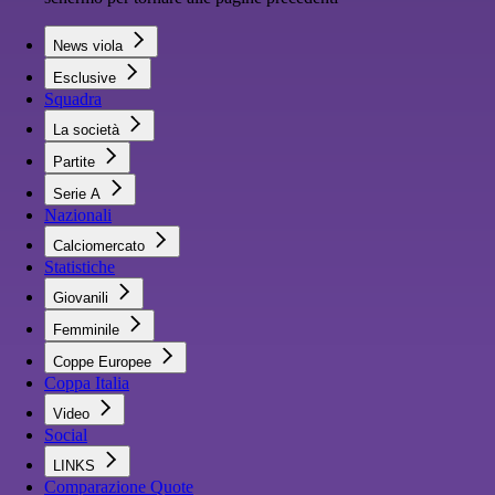
News viola
Esclusive
Squadra
La società
Partite
Serie A
Nazionali
Calciomercato
Statistiche
Giovanili
Femminile
Coppe Europee
Coppa Italia
Video
Social
LINKS
Comparazione Quote