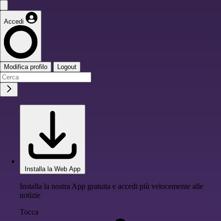
Accedi
Modifica profilo
Logout
Installa la Web App
Installa la nostra App gratuita e accedi più velocemente alle
notizie
Tocca