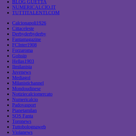
BLOG GUETTA
NUMERICALCIO.IT
TUTTITALENTI.COM
Calcionapoli1926
Cittaceleste
Derbyderbyderby
Fantamagazine
FCInter1908
Forzaroma
Golssip
Hellas1903
Ilmilanista
Juvenews
Mediagol
Milanistichannel
Mondoudinese
Notiziecalciomercato
Numericalcio
Padovasport
Pianetamilan
SOS Fanta
Toronews
Tuttobolognaweb
Violanews