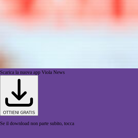
Scarica la nuova app Viola News
OTTIENI GRATIS
Se il download non parte subito, tocca