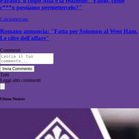
Paratici, il colpo Atta e la reazione: "Fabio, come
c***o possiamo permettercelo?"
Calciomercato
Romano annuncia: "Fatta per Solomon al West Ham.
Le cifre dell'affare"
Commenti
Invia Commento
Tutti
Leggi altri commenti
Ultime Notizie