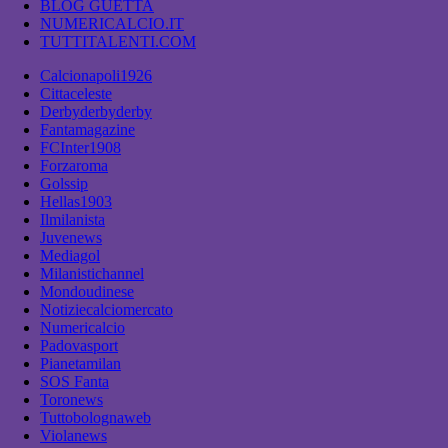
BLOG GUETTA
NUMERICALCIO.IT
TUTTITALENTI.COM
Calcionapoli1926
Cittaceleste
Derbyderbyderby
Fantamagazine
FCInter1908
Forzaroma
Golssip
Hellas1903
Ilmilanista
Juvenews
Mediagol
Milanistichannel
Mondoudinese
Notiziecalciomercato
Numericalcio
Padovasport
Pianetamilan
SOS Fanta
Toronews
Tuttobolognaweb
Violanews