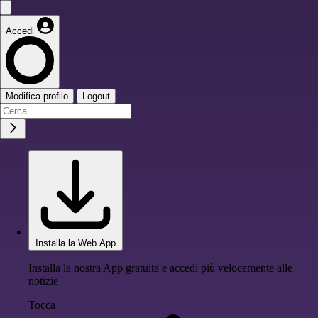
Accedi
Modifica profilo
Logout
Installa la Web App
Installa la nostra App gratuita e accedi più velocemente alle
notizie
Tocca