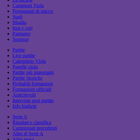
Campioni Viola
Personaggi di spicco
Stadi
Maglia
Inni e cori
Palmares
Sponsor
Partite
Live partite
Calendario Viola
Pagelle viola
Partite più importanti
Partite Storiche
Probabili formazioni
Formazioni ufficiali
Amichevoli
Interviste post partita
Info biglietti
Serie A
Risultati e classifica
Campionati precedenti
Altre di Serie A
Altre news