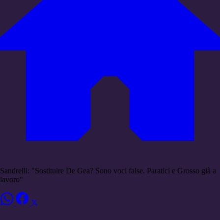
Sandrelli: "Sostituire De Gea? Sono voci false. Paratici e Grosso già a
lavoro"