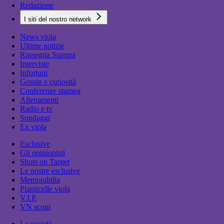
Redazione
I siti del nostro network
News viola
Ultime notizie
Rassegna Stampa
Interviste
Infortuni
Gossip e curiosità
Conferenze stampa
Allenamenti
Radio e tv
Sondaggi
Ex viola
Esclusive
Gli opinionisti
Shots on Target
Le nostre esclusive
Memorabilia
Pianticelle viola
V.I.P.
VN scout
La società