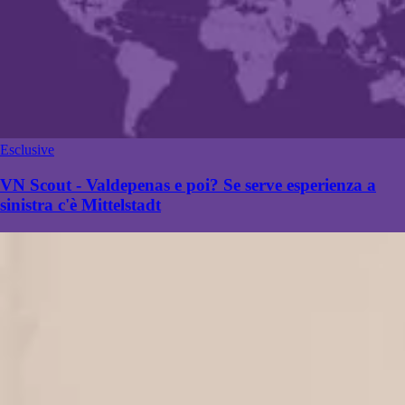
Esclusive
VN Scout - Valdepenas e poi? Se serve esperienza a
sinistra c'è Mittelstadt