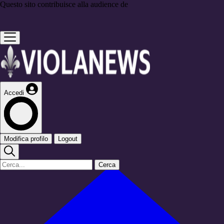
Questo sito contribuisce alla audience de
Accedi
Modifica profilo
Logout
Cerca