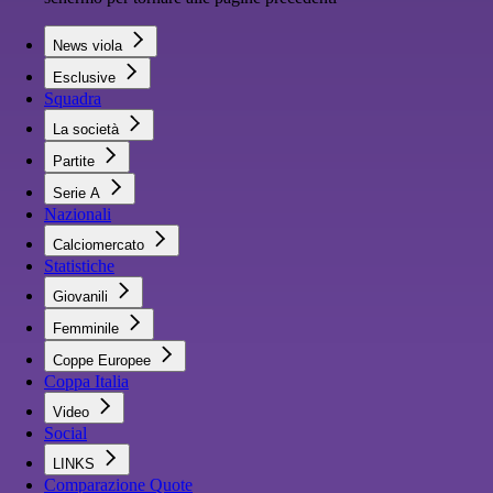
News viola
Esclusive
Squadra
La società
Partite
Serie A
Nazionali
Calciomercato
Statistiche
Giovanili
Femminile
Coppe Europee
Coppa Italia
Video
Social
LINKS
Comparazione Quote