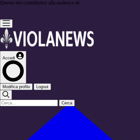
Questo sito contribuisce alla audience de
Accedi
Modifica profilo
Logout
Cerca