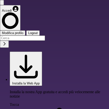
Accedi
Modifica profilo
Logout
Installa la Web App
Installa la nostra App gratuita e accedi più velocemente alle
notizie
Tocca