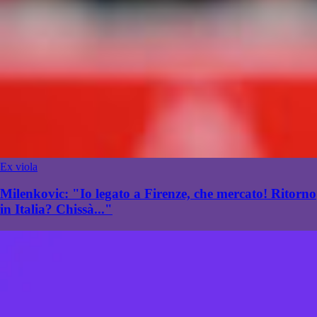
Ex viola
Milenkovic: "Io legato a Firenze, che mercato! Ritorno
in Italia? Chissà..."