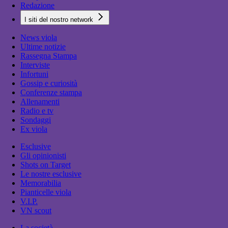
Redazione
I siti del nostro network
News viola
Ultime notizie
Rassegna Stampa
Interviste
Infortuni
Gossip e curiosità
Conferenze stampa
Allenamenti
Radio e tv
Sondaggi
Ex viola
Esclusive
Gli opinionisti
Shots on Target
Le nostre esclusive
Memorabilia
Pianticelle viola
V.I.P.
VN scout
La società