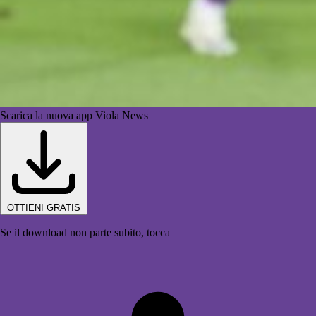
Scarica la nuova app Viola News
OTTIENI GRATIS
Se il download non parte subito, tocca