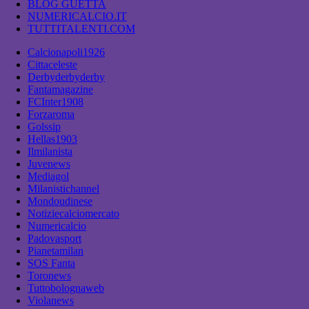
BLOG GUETTA
NUMERICALCIO.IT
TUTTITALENTI.COM
Calcionapoli1926
Cittaceleste
Derbyderbyderby
Fantamagazine
FCInter1908
Forzaroma
Golssip
Hellas1903
Ilmilanista
Juvenews
Mediagol
Milanistichannel
Mondoudinese
Notiziecalciomercato
Numericalcio
Padovasport
Pianetamilan
SOS Fanta
Toronews
Tuttobolognaweb
Violanews