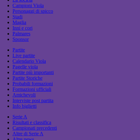
Campioni Viola
Personaggi di spicco
Stadi
Maglia
Inni e cori
Palmares
Sponsor
Partite
Live partite
Calendario Viola
Pagelle viola
Partite più importanti
Partite Storiche
Probabili formazioni
Formazioni ufficiali
Amichevoli
Interviste post partita
Info biglietti
Serie A
Risultati e classifica
Campionati precedenti
Altre di Serie A
Altre news