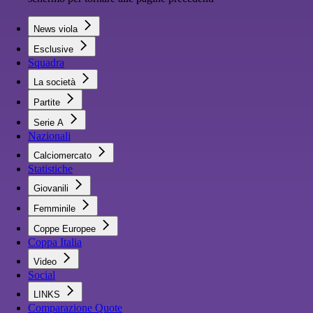
News viola
Esclusive
Squadra
La società
Partite
Serie A
Nazionali
Calciomercato
Statistiche
Giovanili
Femminile
Coppe Europee
Coppa Italia
Video
Social
LINKS
Comparazione Quote