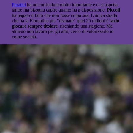
Paratici
ha un curriculum molto importante e ci si aspetta
tanto; ma bisogna capire quanto ha a disposizione.
Piccoli
ha pagato il fatto che non fosse colpa sua. L'unica strada
che ha la Fiorentina per "risanare" quei 25 milioni è f
arlo
giocare sempre titolare
, rischiando una stagione. Ma
almeno non lavoro per gli altri, cerco di valorizzarlo io
come società.