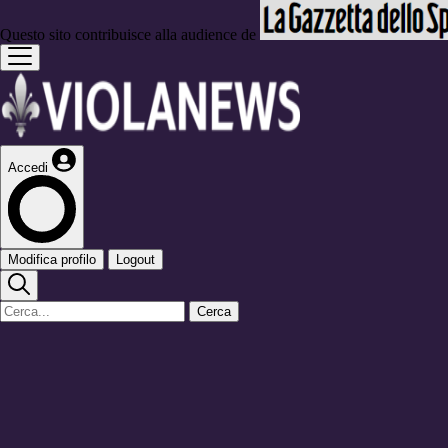
Questo sito contribuisce alla audience de
Accedi
Modifica profilo
Logout
Cerca