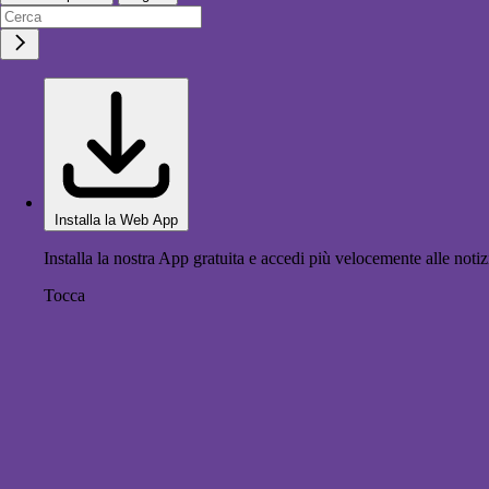
Installa la Web App
Installa la nostra App gratuita e accedi più velocemente alle notiz
Tocca