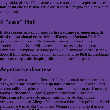
spogliatoio, piazza. L'allenatore conta, e non poco, ma
per incidere
non basta che sia bravo
, serve che si sposi al meglio con tutte le altre
componenti.
Il "caso" Pioli
E allora ripensiamo ad un anno fa:
la stragrande maggioranza di
tifosi e appassionati erano felici dell'arrivo di Stefano Pioli
. O
quantomeno fiduciosi. Alla Fiorentina si rivedeva un tecnico
scudettato, uno che al Milan aveva fatto cose eccezionali (scudetto,
semifinale Champions, secondo posto) in un ambiente difficilissimo -
dopo di lui è andato tutto a rotoli. Eppure a Firenze Pioli ha combinato
un disastro epocale. Inspiegabile
, impronosticabile per chiunque.
Aspettative disattese
E se guardiamo a tutti gli allenatori che sono entrati in carica nell'estate
2025, beh
quasi nessuno ha rispettato le attese
. Su
Chivu
all'Inter
c'erano mille incognite, e sappiamo come è finita. Idem per
Cuesta
al
Parma e
Pisacane
al Cagliari, giovani e inesperti. L'arrivo di
Gasperini
a Roma è stato inizialmente contestato dagli ultras,
viceversa intorno ad
Allegri
c'era massima fiducia. Un po' come
Sarri
alla Lazio e
Nicola
alla Cremonese. Quanti avranno storto il naso a