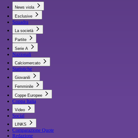
News viola
Esclusive
Squadra
La società
Partite
Serie A
Nazionali
Calciomercato
Statistiche
Giovanili
Femminile
Coppe Europee
Coppa Italia
Video
Social
LINKS
Comparazione Quote
Redazione