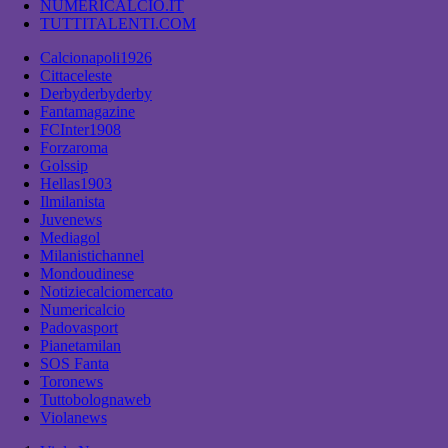
NUMERICALCIO.IT
TUTTITALENTI.COM
Calcionapoli1926
Cittaceleste
Derbyderbyderby
Fantamagazine
FCInter1908
Forzaroma
Golssip
Hellas1903
Ilmilanista
Juvenews
Mediagol
Milanistichannel
Mondoudinese
Notiziecalciomercato
Numericalcio
Padovasport
Pianetamilan
SOS Fanta
Toronews
Tuttobolognaweb
Violanews