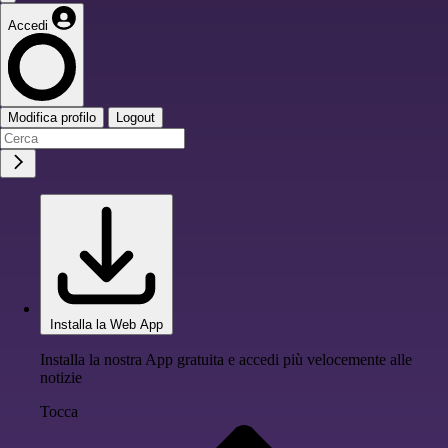
Accedi
Modifica profilo
Logout
Installa la Web App
Installa la nostra App gratuita e accedi più velocemente alle
notizie
Tocca