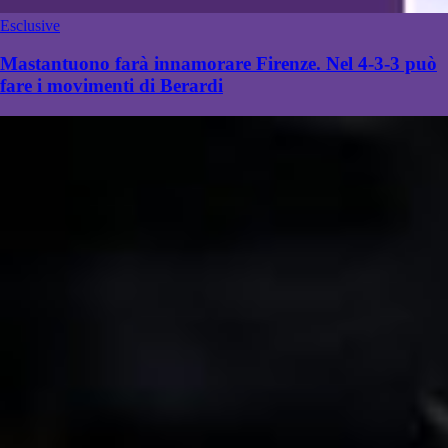
Esclusive
Mastantuono farà innamorare Firenze. Nel 4-3-3 può
fare i movimenti di Berardi