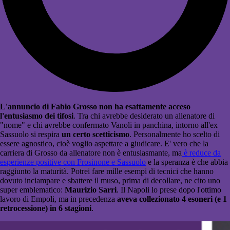
L'annuncio di Fabio Grosso non ha esattamente acceso
l'entusiasmo dei tifosi
. Tra chi avrebbe desiderato un allenatore di
"nome" e chi avrebbe confermato Vanoli in panchina, intorno all'ex
Sassuolo si respira
un certo scetticismo
. Personalmente ho scelto di
essere agnostico, cioè voglio aspettare a giudicare. E' vero che la
carriera di Grosso da allenatore non è entusiasmante, ma
è reduce da
esperienze positive con Frosinone e Sassuolo
e la speranza è che abbia
raggiunto la maturità. Potrei fare mille esempi di tecnici che hanno
dovuto inciampare e sbattere il muso, prima di decollare, ne cito uno
super emblematico:
Maurizio Sarri
. Il Napoli lo prese dopo l'ottimo
lavoro di Empoli, ma in precedenza
aveva collezionato 4 esoneri (e 1
retrocessione) in 6 stagioni
.