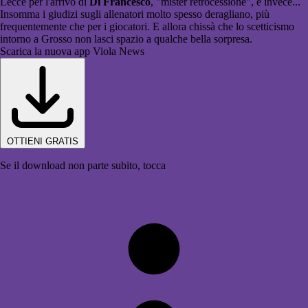
Lecce per l'arrivo di
Di Francesco
, "mister retrocessione", e invece...
Insomma i giudizi sugli allenatori molto spesso deragliano, più
frequentemente che per i giocatori. E allora chissà che lo scetticismo
intorno a Grosso non lasci spazio a qualche bella sorpresa.
Scarica la nuova app Viola News
OTTIENI GRATIS
Se il download non parte subito, tocca