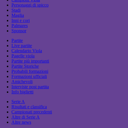
Personaggi di spicco
Stadi
Maglia
Inni e cori
Palmares
Sponsor
Partite
Live partite
Calendario Viola
Pagelle viola
Partite più importanti
Partite Storiche
Probabili formazioni
Formazioni ufficiali
Amichevoli
Interviste post partita
Info biglietti
Serie A
Risultati e classifica
Campionati precedenti
Altre di Serie A
Altre news