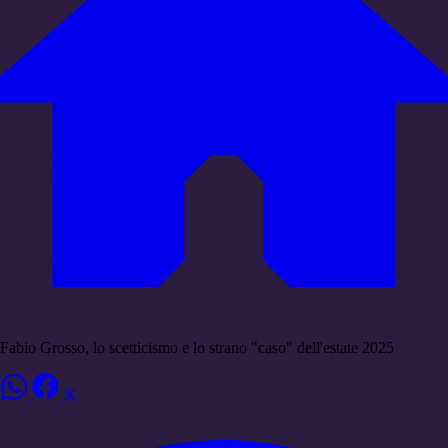
Fabio Grosso, lo scetticismo e lo strano "caso" dell'estate 2025