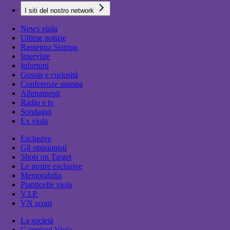
I siti del nostro network
News viola
Ultime notizie
Rassegna Stampa
Interviste
Infortuni
Gossip e curiosità
Conferenze stampa
Allenamenti
Radio e tv
Sondaggi
Ex viola
Esclusive
Gli opinionisti
Shots on Target
Le nostre esclusive
Memorabilia
Pianticelle viola
V.I.P.
VN scout
La società
Campioni Viola