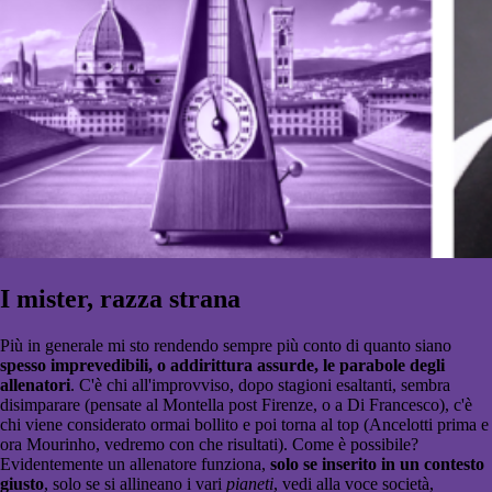
I mister, razza strana
Più in generale mi sto rendendo sempre più conto di quanto siano
spesso imprevedibili, o addirittura assurde, le parabole degli
allenatori
. C'è chi all'improvviso, dopo stagioni esaltanti, sembra
disimparare (pensate al Montella post Firenze, o a Di Francesco), c'è
chi viene considerato ormai bollito e poi torna al top (Ancelotti prima e
ora Mourinho, vedremo con che risultati). Come è possibile?
Evidentemente un allenatore funziona,
solo se inserito in un contesto
giusto
, solo se si allineano i vari
pianeti
, vedi alla voce società,