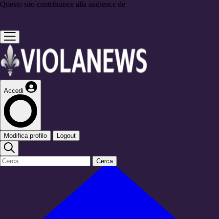
Questo sito contribuisce alla audience de
Accedi
Modifica profilo
Logout
Cerca