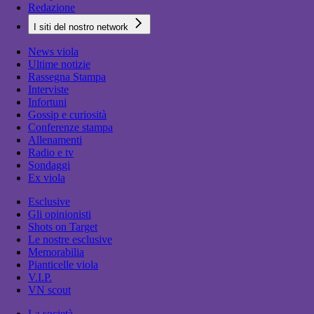
Redazione
I siti del nostro network
News viola
Ultime notizie
Rassegna Stampa
Interviste
Infortuni
Gossip e curiosità
Conferenze stampa
Allenamenti
Radio e tv
Sondaggi
Ex viola
Esclusive
Gli opinionisti
Shots on Target
Le nostre esclusive
Memorabilia
Pianticelle viola
V.I.P.
VN scout
La società