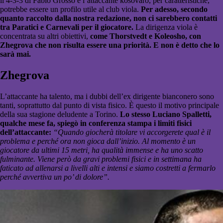
il 4-3-3 di Fabio Grosso e l’attaccante kosovaro, per caratteristiche,
potrebbe essere un profilo utile al club viola.
Per adesso, secondo
quanto raccolto dalla nostra redazione, non ci sarebbero contatti
tra Paratici e Carnevali per il giocatore.
La dirigenza viola è
concentrata su altri obiettivi,
come Thorstvedt e Koleosho, con
Zhegrova che non risulta essere una priorità. E non è detto che lo
sarà mai.
Zhegrova
L’attaccante ha talento, ma i dubbi dell’ex dirigente bianconero sono
tanti, soprattutto dal punto di vista fisico. È questo il motivo principale
della sua stagione deludente a Torino.
Lo stesso Luciano Spalletti,
qualche mese fa, spiegò in conferenza stampa i limiti fisici
dell’attaccante:
“Quando giocherà titolare vi accorgerete qual è il
problema e perché ora non gioca dall’inizio. Al momento è un
giocatore da ultimi 15 metri, ha qualità immense e ha uno scatto
fulminante. Viene però da gravi problemi fisici e in settimana ha
faticato ad allenarsi a livelli alti e intensi e siamo costretti a fermarlo
perché avvertiva un po’ di dolore”.