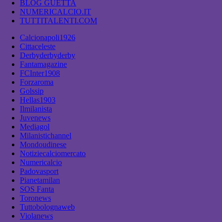
BLOG GUETTA
NUMERICALCIO.IT
TUTTITALENTI.COM
Calcionapoli1926
Cittaceleste
Derbyderbyderby
Fantamagazine
FCInter1908
Forzaroma
Golssip
Hellas1903
Ilmilanista
Juvenews
Mediagol
Milanistichannel
Mondoudinese
Notiziecalciomercato
Numericalcio
Padovasport
Pianetamilan
SOS Fanta
Toronews
Tuttobolognaweb
Violanews