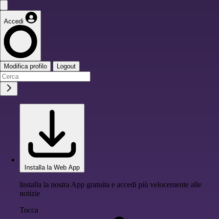
Accedi
Modifica profilo
Logout
Installa la Web App
Installa la nostra App gratuita e accedi più velocemente alle
notizie
Tocca