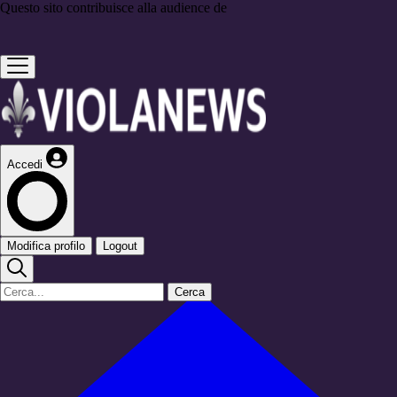
Questo sito contribuisce alla audience de
Accedi
Modifica profilo
Logout
Cerca