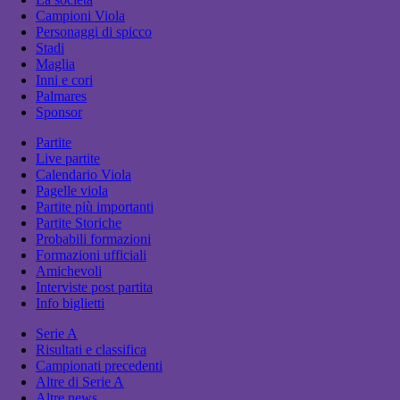
Campioni Viola
Personaggi di spicco
Stadi
Maglia
Inni e cori
Palmares
Sponsor
Partite
Live partite
Calendario Viola
Pagelle viola
Partite più importanti
Partite Storiche
Probabili formazioni
Formazioni ufficiali
Amichevoli
Interviste post partita
Info biglietti
Serie A
Risultati e classifica
Campionati precedenti
Altre di Serie A
Altre news