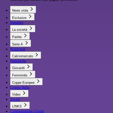
News viola
Esclusive
Squadra
La società
Partite
Serie A
Nazionali
Calciomercato
Statistiche
Giovanili
Femminile
Coppe Europee
Coppa Italia
Video
Social
LINKS
Comparazione Quote