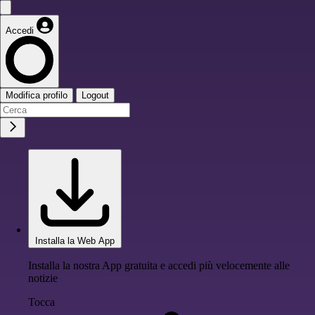
Accedi
Modifica profilo
Logout
Installa la Web App
Installa la nostra App gratuita e accedi più velocemente alle
notizie
Tocca