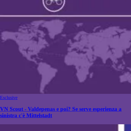
Esclusive
VN Scout - Valdepenas e poi? Se serve esperienza a
sinistra c'è Mittelstadt