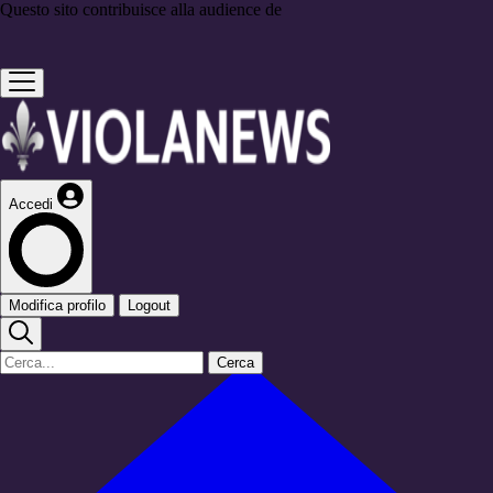
Questo sito contribuisce alla audience de
Accedi
Modifica profilo
Logout
Cerca