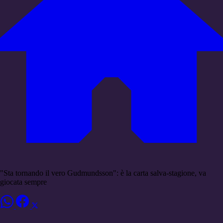
"Sta tornando il vero Gudmundsson": è la carta salva-stagione, va
giocata sempre