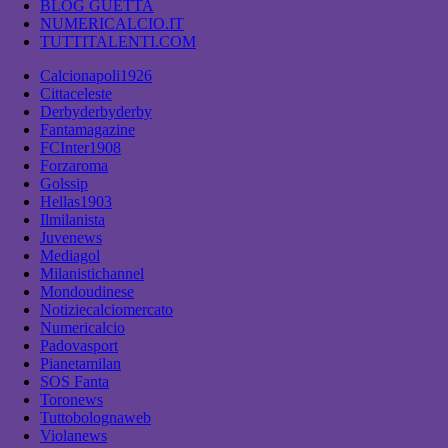
BLOG GUETTA
NUMERICALCIO.IT
TUTTITALENTI.COM
Calcionapoli1926
Cittaceleste
Derbyderbyderby
Fantamagazine
FCInter1908
Forzaroma
Golssip
Hellas1903
Ilmilanista
Juvenews
Mediagol
Milanistichannel
Mondoudinese
Notiziecalciomercato
Numericalcio
Padovasport
Pianetamilan
SOS Fanta
Toronews
Tuttobolognaweb
Violanews