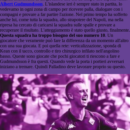
Albert Gudmundsson
. L'islandese ieri è sempre stato in partita, lo
vedevamo in ogni zona di campo per ricevere palla, dialogare con i
compagni e provare a far partire l'azione. Nel primo tempo ha sofferto
anche lui, come tutta la squadra, allo strapotere del Napoli, ma nella
ripresa ha cercato di caricarsi la squadra sulle spalle e provare a
recuperare il risultato. L'atteggiamento è stato quello giusto, finalmente.
Questa squadra ha troppo bisogno del suo numero 10
. Un
giocatore che veramente può fare la differenza da un momento all'altro
con una sua giocata. E poi quella rete: verticalizzazione, sponda di
Kean con il tacco, controllo e tiro chirurgico infilato nell'angolino
basso. Queste sono giocate che pochi giocatori ti riescono a fare e
Gudmundsson è fra questi. Quando vede la porta i portieri avversari
iniziano a tremare. Quindi Palladino deve lavorare proprio su questo.