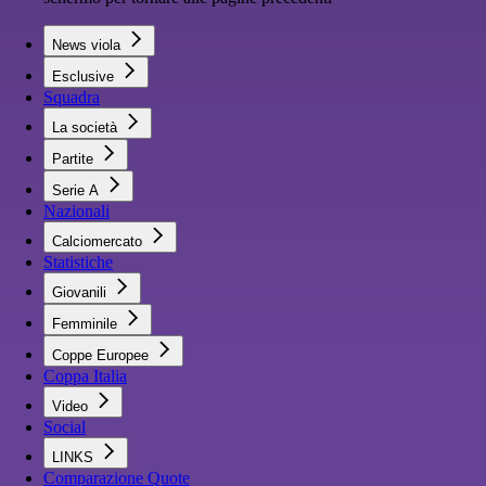
News viola
Esclusive
Squadra
La società
Partite
Serie A
Nazionali
Calciomercato
Statistiche
Giovanili
Femminile
Coppe Europee
Coppa Italia
Video
Social
LINKS
Comparazione Quote