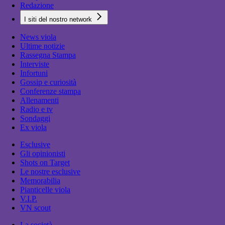
Redazione
I siti del nostro network
News viola
Ultime notizie
Rassegna Stampa
Interviste
Infortuni
Gossip e curiosità
Conferenze stampa
Allenamenti
Radio e tv
Sondaggi
Ex viola
Esclusive
Gli opinionisti
Shots on Target
Le nostre esclusive
Memorabilia
Pianticelle viola
V.I.P.
VN scout
La società