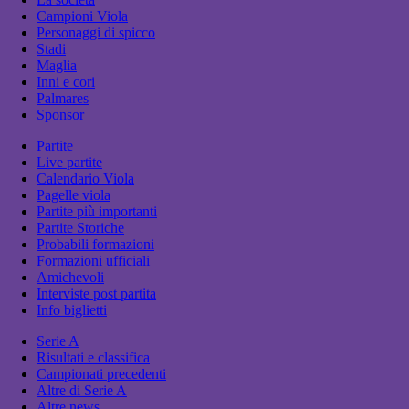
Campioni Viola
Personaggi di spicco
Stadi
Maglia
Inni e cori
Palmares
Sponsor
Partite
Live partite
Calendario Viola
Pagelle viola
Partite più importanti
Partite Storiche
Probabili formazioni
Formazioni ufficiali
Amichevoli
Interviste post partita
Info biglietti
Serie A
Risultati e classifica
Campionati precedenti
Altre di Serie A
Altre news