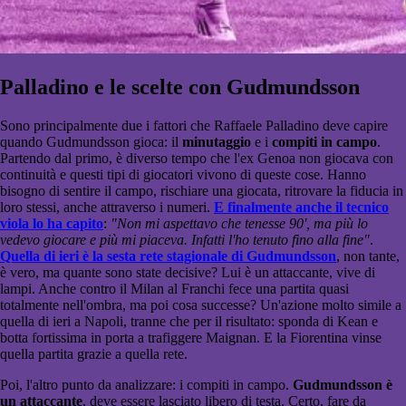
Palladino e le scelte con Gudmundsson
Sono principalmente due i fattori che Raffaele Palladino deve capire
quando Gudmundsson gioca: il
minutaggio
e i
compiti in campo
.
Partendo dal primo, è diverso tempo che l'ex Genoa non giocava con
continuità e questi tipi di giocatori vivono di queste cose. Hanno
bisogno di sentire il campo, rischiare una giocata, ritrovare la fiducia in
loro stessi, anche attraverso i numeri.
E finalmente anche il tecnico
viola lo ha capito
:
"Non mi aspettavo che tenesse 90', ma più lo
vedevo giocare e più mi piaceva. Infatti l'ho tenuto fino alla fine"
.
Quella di ieri è la sesta rete stagionale di Gudmundsson
, non tante,
è vero, ma quante sono state decisive? Lui è un attaccante, vive di
lampi. Anche contro il Milan al Franchi fece una partita quasi
totalmente nell'ombra, ma poi cosa successe? Un'azione molto simile a
quella di ieri a Napoli, tranne che per il risultato: sponda di Kean e
botta fortissima in porta a trafiggere Maignan. E la Fiorentina vinse
quella partita grazie a quella rete.
Poi, l'altro punto da analizzare: i compiti in campo.
Gudmundsson è
un attaccante
, deve essere lasciato libero di testa. Certo, fare da