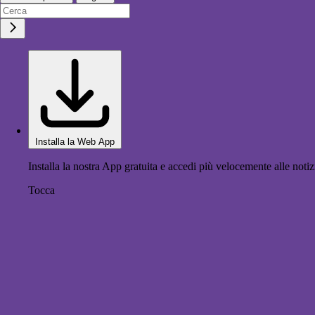
Installa la Web App
Installa la nostra App gratuita e accedi più velocemente alle notiz
Tocca