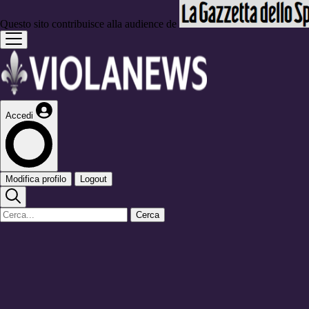
Questo sito contribuisce alla audience de
Accedi
Modifica profilo
Logout
Cerca