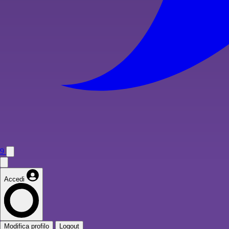
9
Accedi
Modifica profilo
Logout