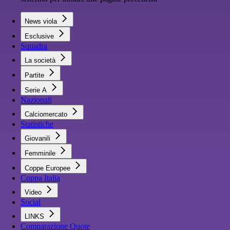
News viola
Esclusive
Squadra
La società
Partite
Serie A
Nazionali
Calciomercato
Statistiche
Giovanili
Femminile
Coppe Europee
Coppa Italia
Video
Social
LINKS
Comparazione Quote