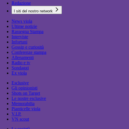
Redazione
I siti del nostro network
News viola
Ultime notizie
Rassegna Stampa
Interviste
Infortuni
Gossip e curiosità
Conferenze stampa
Allenamenti
Radio e tv
Sondaggi
Ex viola
Esclusive
Gli opinionisti
Shots on Target
Le nostre esclusive
Memorabilia
Pianticelle viola
V.I.P.
VN scout
La società