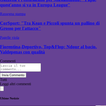
quest'anno si va in Europa League"
Rassegna stampa
CorSport: "Tra Kean e Piccoli spunta un pallino di
Grosso per l'attacco"
Pagelle viola
Fiorentina-Deportivo, Top&Flop: Ndour al bacio.
Valdepenas con qualità
Commenti
Invia Commento
Tutti
Leggi altri commenti
Ultime Notizie