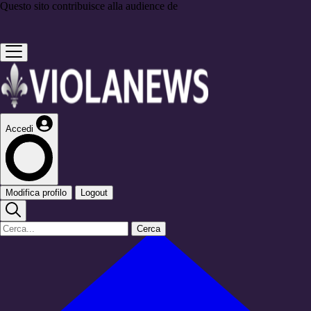
Questo sito contribuisce alla audience de
Accedi
Modifica profilo
Logout
Cerca