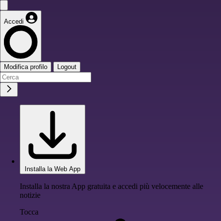
Accedi
Modifica profilo
Logout
Installa la Web App
Installa la nostra App gratuita e accedi più velocemente alle
notizie
Tocca