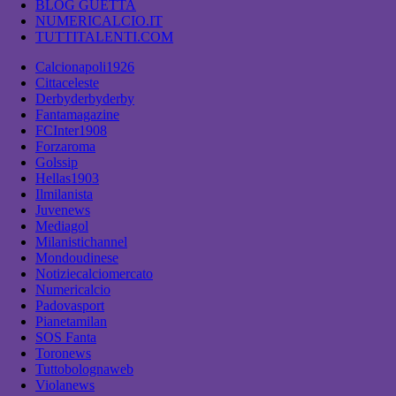
BLOG GUETTA
NUMERICALCIO.IT
TUTTITALENTI.COM
Calcionapoli1926
Cittaceleste
Derbyderbyderby
Fantamagazine
FCInter1908
Forzaroma
Golssip
Hellas1903
Ilmilanista
Juvenews
Mediagol
Milanistichannel
Mondoudinese
Notiziecalciomercato
Numericalcio
Padovasport
Pianetamilan
SOS Fanta
Toronews
Tuttobolognaweb
Violanews