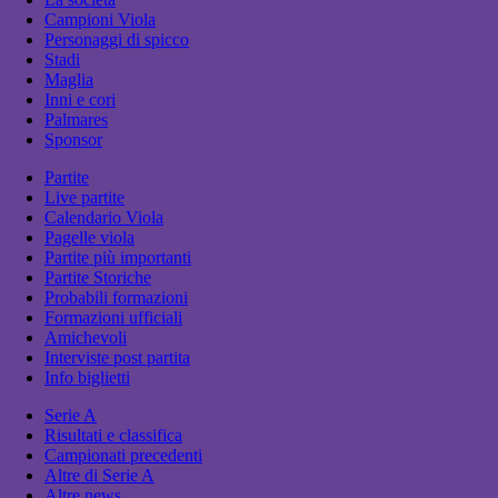
Campioni Viola
Personaggi di spicco
Stadi
Maglia
Inni e cori
Palmares
Sponsor
Partite
Live partite
Calendario Viola
Pagelle viola
Partite più importanti
Partite Storiche
Probabili formazioni
Formazioni ufficiali
Amichevoli
Interviste post partita
Info biglietti
Serie A
Risultati e classifica
Campionati precedenti
Altre di Serie A
Altre news