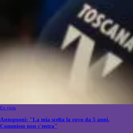
Ex viola
Antognoni: "La mia scelta la covo da 5 anni,
Commisso non c'entra"