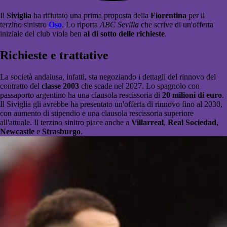
Il
Siviglia
ha rifiutato una prima proposta della
Fiorentina
per il
terzino sinistro
Oso
. Lo riporta
ABC Sevilla
che scrive di un'offerta
iniziale del club viola ben
al di sotto delle richieste
.
Richieste e trattative
La società andalusa, infatti, sta negoziando i dettagli del rinnovo del
contratto del
classe 2003
che scade nel 2027. Lo spagnolo con
passaporto argentino ha una clausola rescissoria di
20 milioni di euro
.
Il Siviglia gli avrebbe ha presentato un'offerta di rinnovo fino al 2030,
con aumento di stipendio e una clausola rescissoria superiore
all'attuale. Il terzino sinitro piace anche a
Villarreal
,
Real Sociedad
,
Newcastle
e
Strasburgo
.