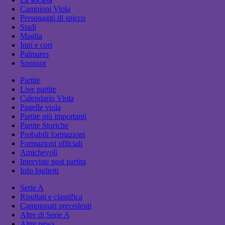
Campioni Viola
Personaggi di spicco
Stadi
Maglia
Inni e cori
Palmares
Sponsor
Partite
Live partite
Calendario Viola
Pagelle viola
Partite più importanti
Partite Storiche
Probabili formazioni
Formazioni ufficiali
Amichevoli
Interviste post partita
Info biglietti
Serie A
Risultati e classifica
Campionati precedenti
Altre di Serie A
Altre news