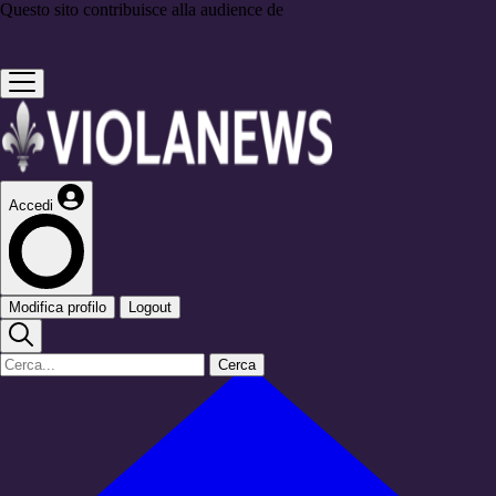
Questo sito contribuisce alla audience de
Accedi
Modifica profilo
Logout
Cerca