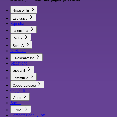
News viola
Esclusive
Squadra
La società
Partite
Serie A
Nazionali
Calciomercato
Statistiche
Giovanili
Femminile
Coppe Europee
Coppa Italia
Video
Social
LINKS
Comparazione Quote