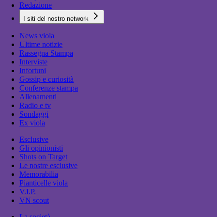
Redazione
I siti del nostro network
News viola
Ultime notizie
Rassegna Stampa
Interviste
Infortuni
Gossip e curiosità
Conferenze stampa
Allenamenti
Radio e tv
Sondaggi
Ex viola
Esclusive
Gli opinionisti
Shots on Target
Le nostre esclusive
Memorabilia
Pianticelle viola
V.I.P.
VN scout
La società