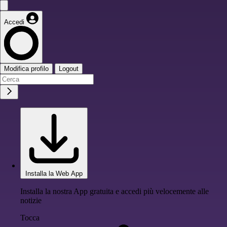
Accedi
Modifica profilo
Logout
Installa la Web App
Installa la nostra App gratuita e accedi più velocemente alle
notizie
Tocca