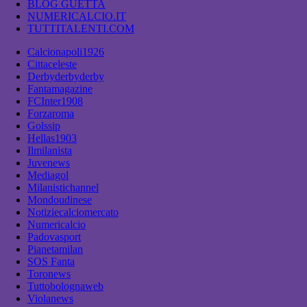
BLOG GUETTA
NUMERICALCIO.IT
TUTTITALENTI.COM
Calcionapoli1926
Cittaceleste
Derbyderbyderby
Fantamagazine
FCInter1908
Forzaroma
Golssip
Hellas1903
Ilmilanista
Juvenews
Mediagol
Milanistichannel
Mondoudinese
Notiziecalciomercato
Numericalcio
Padovasport
Pianetamilan
SOS Fanta
Toronews
Tuttobolognaweb
Violanews