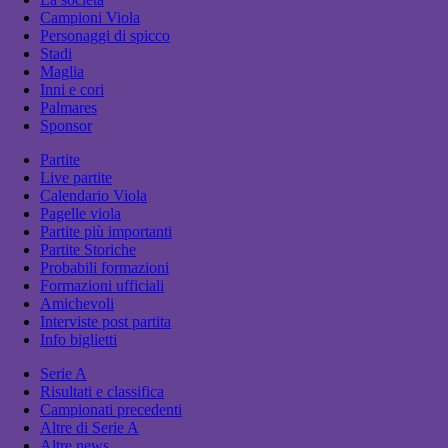
Campioni Viola
Personaggi di spicco
Stadi
Maglia
Inni e cori
Palmares
Sponsor
Partite
Live partite
Calendario Viola
Pagelle viola
Partite più importanti
Partite Storiche
Probabili formazioni
Formazioni ufficiali
Amichevoli
Interviste post partita
Info biglietti
Serie A
Risultati e classifica
Campionati precedenti
Altre di Serie A
Altre news