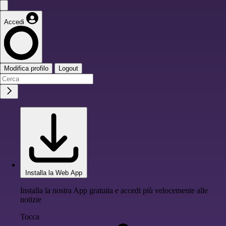
Accedi
Modifica profilo
Logout
Installa la Web App
Installa la nostra App gratuita e accedi più velocemente alle
notizie
Tocca