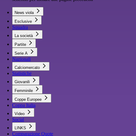
News viola
Esclusive
Squadra
La società
Partite
Serie A
Nazionali
Calciomercato
Statistiche
Giovanili
Femminile
Coppe Europee
Coppa Italia
Video
Social
LINKS
Comparazione Quote