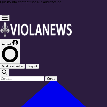
Questo sito contribuisce alla audience de
Accedi
Modifica profilo
Logout
Cerca