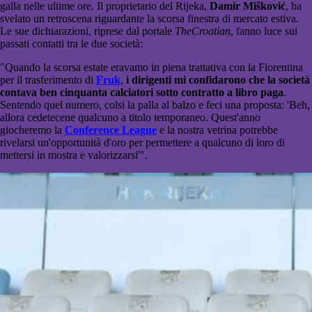
galla nelle ultime ore. Il proprietario del Rijeka,
Damir Mišković
, ha
svelato un retroscena riguardante la scorsa finestra di mercato estiva.
Le sue dichiarazioni, riprese dal portale
TheCroatian
, fanno luce sui
passati contatti tra le due società:
"Quando la scorsa estate eravamo in piena trattativa con la Fiorentina
per il trasferimento di
Fruk
,
i dirigenti mi confidarono che la società
contava ben cinquanta calciatori sotto contratto a libro paga
.
Sentendo quel numero, colsi la palla al balzo e feci una proposta: 'Beh,
allora cedetecene qualcuno a titolo temporaneo. Quest'anno
giocheremo la
Conference League
e la nostra vetrina potrebbe
rivelarsi un'opportunità d'oro per permettere a qualcuno di loro di
mettersi in mostra e valorizzarsi'".