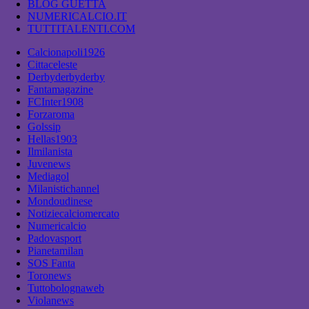
BLOG GUETTA
NUMERICALCIO.IT
TUTTITALENTI.COM
Calcionapoli1926
Cittaceleste
Derbyderbyderby
Fantamagazine
FCInter1908
Forzaroma
Golssip
Hellas1903
Ilmilanista
Juvenews
Mediagol
Milanistichannel
Mondoudinese
Notiziecalciomercato
Numericalcio
Padovasport
Pianetamilan
SOS Fanta
Toronews
Tuttobolognaweb
Violanews