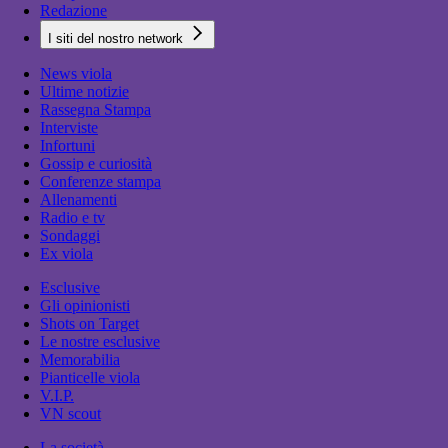
Redazione
I siti del nostro network
News viola
Ultime notizie
Rassegna Stampa
Interviste
Infortuni
Gossip e curiosità
Conferenze stampa
Allenamenti
Radio e tv
Sondaggi
Ex viola
Esclusive
Gli opinionisti
Shots on Target
Le nostre esclusive
Memorabilia
Pianticelle viola
V.I.P.
VN scout
La società