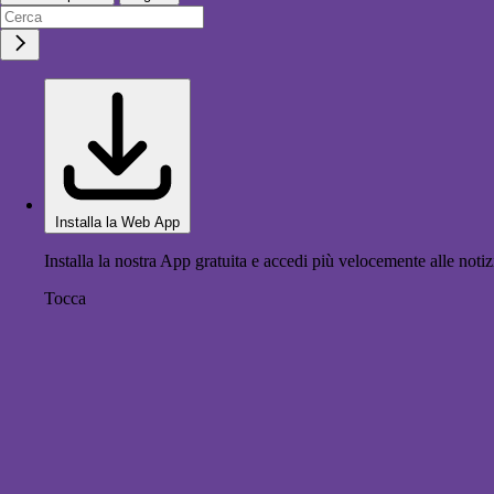
Installa la Web App
Installa la nostra App gratuita e accedi più velocemente alle notiz
Tocca