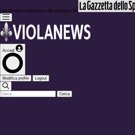
Questo sito contribuisce alla audience de
Accedi
Modifica profilo
Logout
Cerca