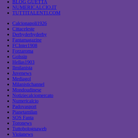
BLOG GUETTA
NUMERICALCIO.IT
TUTTITALENTI.COM
Calcionapoli1926
Cittaceleste
Derbyderbyderby
Fantamagazine
FCInter1908
Forzaroma
Golssip
Hellas1903
Ilmilanista
Juvenews
Mediagol
Milanistichannel
Mondoudinese
Notiziecalciomercato
Numericalcio
Padovasport
Pianetamilan
SOS Fanta
Toronews
Tuttobolognaweb
Violanews