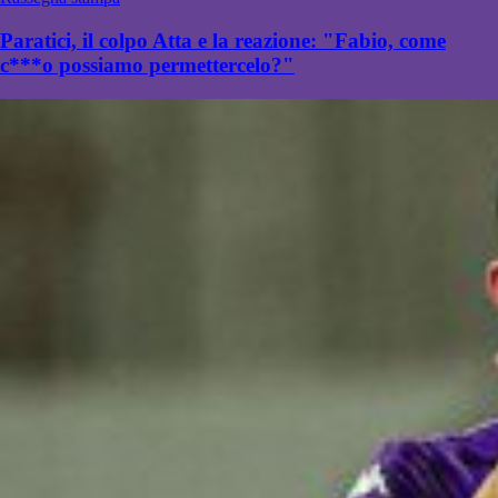
Paratici, il colpo Atta e la reazione: "Fabio, come
c***o possiamo permettercelo?"