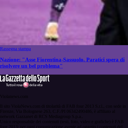
Rassegna stampa
Nazione: "Asse Fiorentina-Sassuolo. Paratici spera di
risolvere un bel problema"
Violanews.com
Il sito ViolaNews.com di titolarità di FAB four 2013 S.r.l., con sede in
Firenze, Via Bolognese 263, C.F./PI 06342490486, è affiliato al
network Gazzanet di RCS Mediagroup S.p.a..
Unico responsabile dei contenuti (testi, foto, video e grafiche) è FAB
four 2013; per ogni comunicazione avente ad oggetto i contenuti del