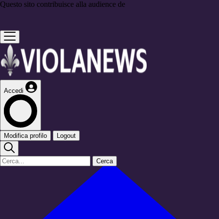
Questo sito contribuisce alla audience de
Accedi
Modifica profilo
Logout
Cerca