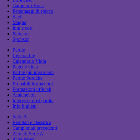
Campioni Viola
Personaggi di spicco
Stadi
Maglia
Inni e cori
Palmares
Sponsor
Partite
Live partite
Calendario Viola
Pagelle viola
Partite più importanti
Partite Storiche
Probabili formazioni
Formazioni ufficiali
Amichevoli
Interviste post partita
Info biglietti
Serie A
Risultati e classifica
Campionati precedenti
Altre di Serie A
Altre news