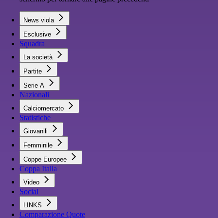
News viola
Esclusive
Squadra
La società
Partite
Serie A
Nazionali
Calciomercato
Statistiche
Giovanili
Femminile
Coppe Europee
Coppa Italia
Video
Social
LINKS
Comparazione Quote