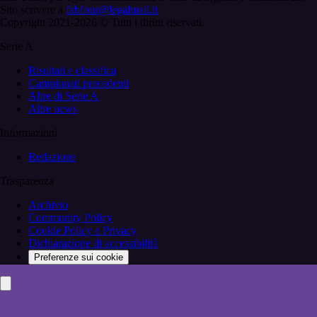
Sito scrivere a
fabfour@legalmail.it
Copyright 2021-2026 © Tutti i diritti riservati.
Serie A
Risultati e classifica
Campionati precedenti
Altre di Serie A
Altre news
Informazioni
Redazione
Trasparenza
Archivio
Community Policy
Cookie Policy e Privacy
Dichiarazione di accessibilità
Preferenze sui cookie