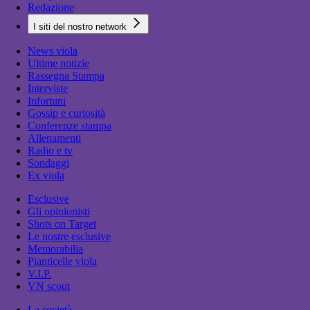
Redazione
I siti del nostro network
News viola
Ultime notizie
Rassegna Stampa
Interviste
Infortuni
Gossip e curiosità
Conferenze stampa
Allenamenti
Radio e tv
Sondaggi
Ex viola
Esclusive
Gli opinionisti
Shots on Target
Le nostre esclusive
Memorabilia
Pianticelle viola
V.I.P.
VN scout
La società