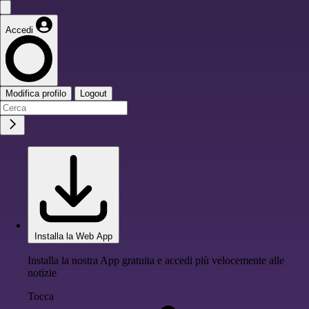
Accedi
Modifica profilo
Logout
Installa la Web App
Installa la nostra App gratuita e accedi più velocemente alle
notizie
Tocca