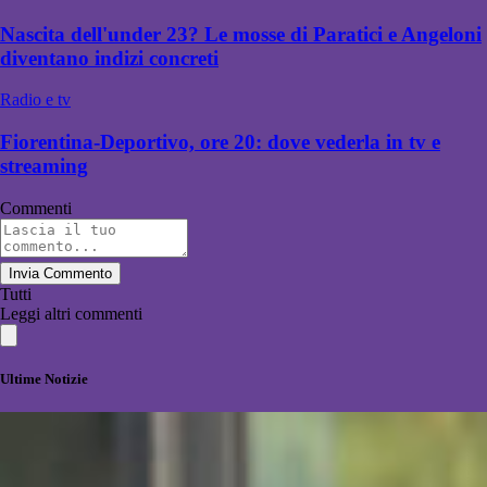
Nascita dell'under 23? Le mosse di Paratici e Angeloni
diventano indizi concreti
Radio e tv
Fiorentina-Deportivo, ore 20: dove vederla in tv e
streaming
Commenti
Invia Commento
Tutti
Leggi altri commenti
Ultime Notizie