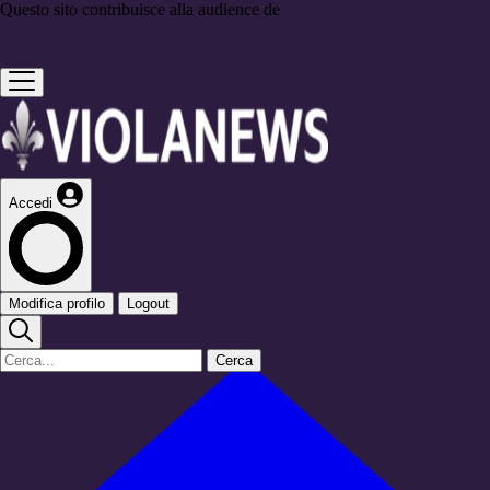
Questo sito contribuisce alla audience de
Accedi
Modifica profilo
Logout
Cerca