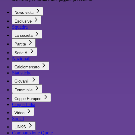
News viola
Esclusive
Squadra
La società
Partite
Serie A
Nazionali
Calciomercato
Statistiche
Giovanili
Femminile
Coppe Europee
Coppa Italia
Video
Social
LINKS
Comparazione Quote