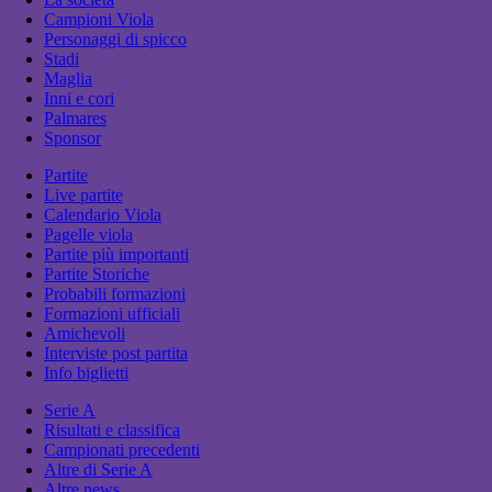
Campioni Viola
Personaggi di spicco
Stadi
Maglia
Inni e cori
Palmares
Sponsor
Partite
Live partite
Calendario Viola
Pagelle viola
Partite più importanti
Partite Storiche
Probabili formazioni
Formazioni ufficiali
Amichevoli
Interviste post partita
Info biglietti
Serie A
Risultati e classifica
Campionati precedenti
Altre di Serie A
Altre news