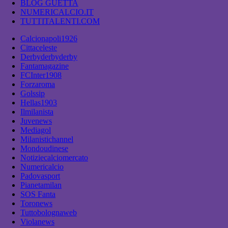
BLOG GUETTA
NUMERICALCIO.IT
TUTTITALENTI.COM
Calcionapoli1926
Cittaceleste
Derbyderbyderby
Fantamagazine
FCInter1908
Forzaroma
Golssip
Hellas1903
Ilmilanista
Juvenews
Mediagol
Milanistichannel
Mondoudinese
Notiziecalciomercato
Numericalcio
Padovasport
Pianetamilan
SOS Fanta
Toronews
Tuttobolognaweb
Violanews