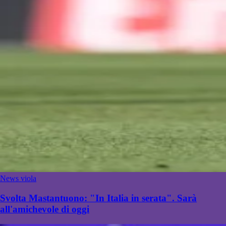
News viola
Svolta Mastantuono: "In Italia in serata". Sarà
all'amichevole di oggi