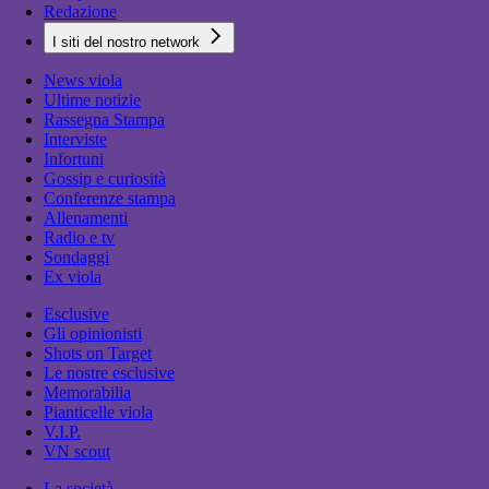
Redazione
I siti del nostro network
News viola
Ultime notizie
Rassegna Stampa
Interviste
Infortuni
Gossip e curiosità
Conferenze stampa
Allenamenti
Radio e tv
Sondaggi
Ex viola
Esclusive
Gli opinionisti
Shots on Target
Le nostre esclusive
Memorabilia
Pianticelle viola
V.I.P.
VN scout
La società