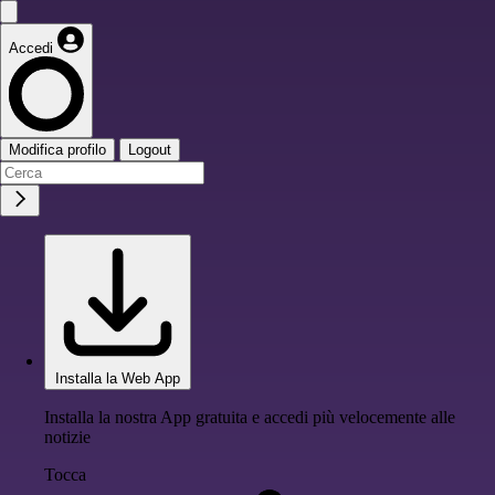
Accedi
Modifica profilo
Logout
Installa la Web App
Installa la nostra App gratuita e accedi più velocemente alle
notizie
Tocca