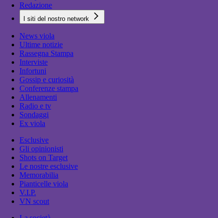
Redazione
I siti del nostro network
News viola
Ultime notizie
Rassegna Stampa
Interviste
Infortuni
Gossip e curiosità
Conferenze stampa
Allenamenti
Radio e tv
Sondaggi
Ex viola
Esclusive
Gli opinionisti
Shots on Target
Le nostre esclusive
Memorabilia
Pianticelle viola
V.I.P.
VN scout
La società