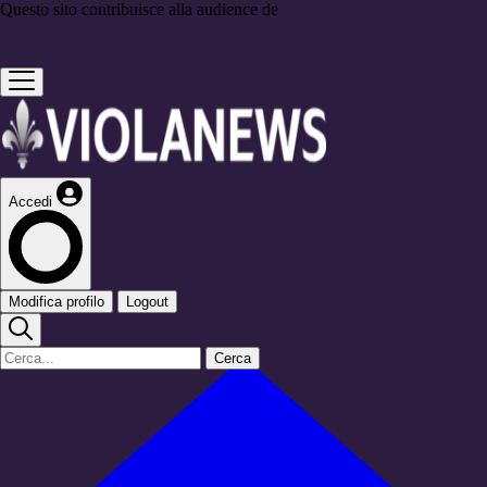
Questo sito contribuisce alla audience de
Accedi
Modifica profilo
Logout
Cerca