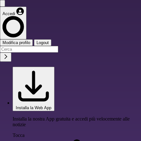
Accedi
Modifica profilo
Logout
Installa la Web App
Installa la nostra App gratuita e accedi più velocemente alle
notizie
Tocca