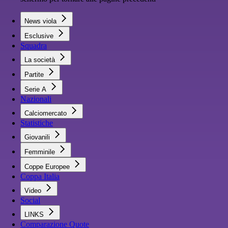
News viola
Esclusive
Squadra
La società
Partite
Serie A
Nazionali
Calciomercato
Statistiche
Giovanili
Femminile
Coppe Europee
Coppa Italia
Video
Social
LINKS
Comparazione Quote