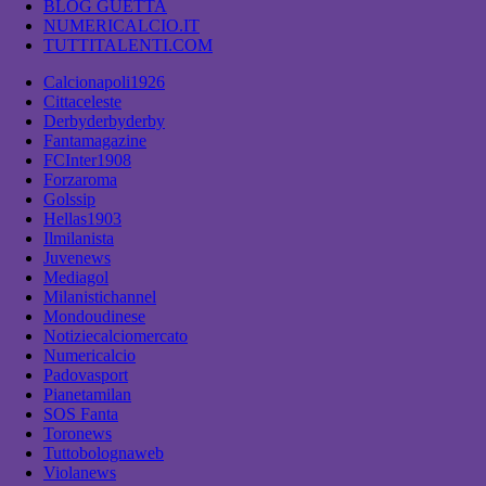
BLOG GUETTA
NUMERICALCIO.IT
TUTTITALENTI.COM
Calcionapoli1926
Cittaceleste
Derbyderbyderby
Fantamagazine
FCInter1908
Forzaroma
Golssip
Hellas1903
Ilmilanista
Juvenews
Mediagol
Milanistichannel
Mondoudinese
Notiziecalciomercato
Numericalcio
Padovasport
Pianetamilan
SOS Fanta
Toronews
Tuttobolognaweb
Violanews