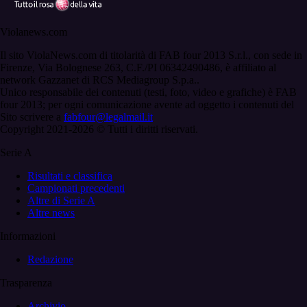
Violanews.com
Il sito ViolaNews.com di titolarità di FAB four 2013 S.r.l., con sede in
Firenze, Via Bolognese 263, C.F./PI 06342490486, è affiliato al
network Gazzanet di RCS Mediagroup S.p.a..
Unico responsabile dei contenuti (testi, foto, video e grafiche) è FAB
four 2013; per ogni comunicazione avente ad oggetto i contenuti del
Sito scrivere a
fabfour@legalmail.it
Copyright 2021-2026 © Tutti i diritti riservati.
Serie A
Risultati e classifica
Campionati precedenti
Altre di Serie A
Altre news
Informazioni
Redazione
Trasparenza
Archivio