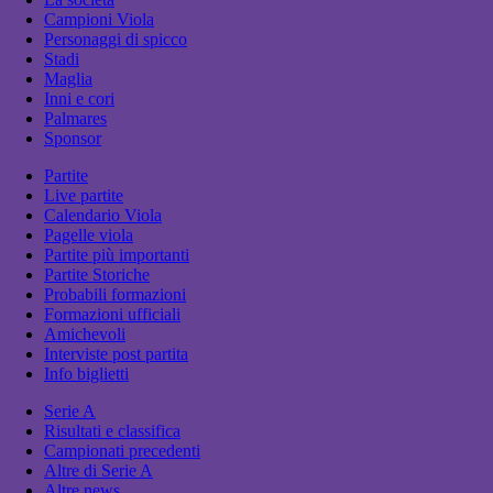
Campioni Viola
Personaggi di spicco
Stadi
Maglia
Inni e cori
Palmares
Sponsor
Partite
Live partite
Calendario Viola
Pagelle viola
Partite più importanti
Partite Storiche
Probabili formazioni
Formazioni ufficiali
Amichevoli
Interviste post partita
Info biglietti
Serie A
Risultati e classifica
Campionati precedenti
Altre di Serie A
Altre news