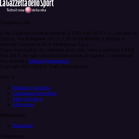
Violanews.com
Il sito ViolaNews.com di titolarità di FAB four 2013 S.r.l., con sede in
Firenze, Via Bolognese 263, C.F./PI 06342490486, è affiliato al
network Gazzanet di RCS Mediagroup S.p.a..
Unico responsabile dei contenuti (testi, foto, video e grafiche) è FAB
four 2013; per ogni comunicazione avente ad oggetto i contenuti del
Sito scrivere a
fabfour@legalmail.it
Copyright 2021-2026 © Tutti i diritti riservati.
Serie A
Risultati e classifica
Campionati precedenti
Altre di Serie A
Altre news
Informazioni
Redazione
Trasparenza