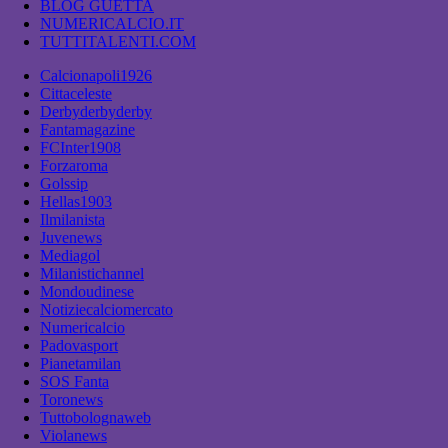
BLOG GUETTA
NUMERICALCIO.IT
TUTTITALENTI.COM
Calcionapoli1926
Cittaceleste
Derbyderbyderby
Fantamagazine
FCInter1908
Forzaroma
Golssip
Hellas1903
Ilmilanista
Juvenews
Mediagol
Milanistichannel
Mondoudinese
Notiziecalciomercato
Numericalcio
Padovasport
Pianetamilan
SOS Fanta
Toronews
Tuttobolognaweb
Violanews