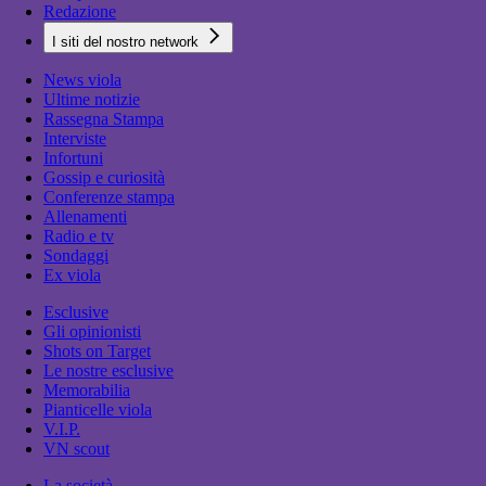
Redazione
I siti del nostro network
News viola
Ultime notizie
Rassegna Stampa
Interviste
Infortuni
Gossip e curiosità
Conferenze stampa
Allenamenti
Radio e tv
Sondaggi
Ex viola
Esclusive
Gli opinionisti
Shots on Target
Le nostre esclusive
Memorabilia
Pianticelle viola
V.I.P.
VN scout
La società