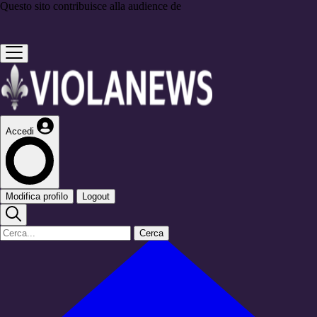
Questo sito contribuisce alla audience de
Accedi
Modifica profilo
Logout
Cerca