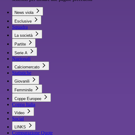
News viola
Esclusive
Squadra
La società
Partite
Serie A
Nazionali
Calciomercato
Statistiche
Giovanili
Femminile
Coppe Europee
Coppa Italia
Video
Social
LINKS
Comparazione Quote