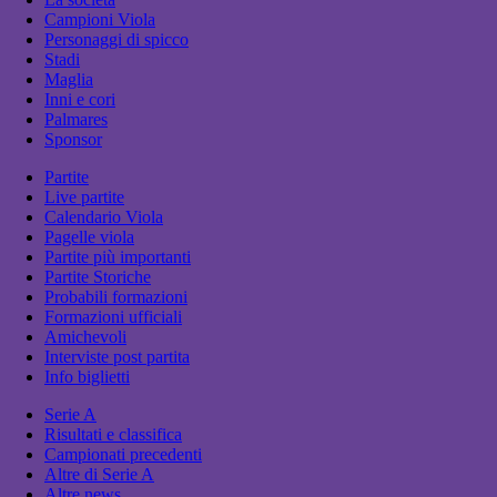
Campioni Viola
Personaggi di spicco
Stadi
Maglia
Inni e cori
Palmares
Sponsor
Partite
Live partite
Calendario Viola
Pagelle viola
Partite più importanti
Partite Storiche
Probabili formazioni
Formazioni ufficiali
Amichevoli
Interviste post partita
Info biglietti
Serie A
Risultati e classifica
Campionati precedenti
Altre di Serie A
Altre news