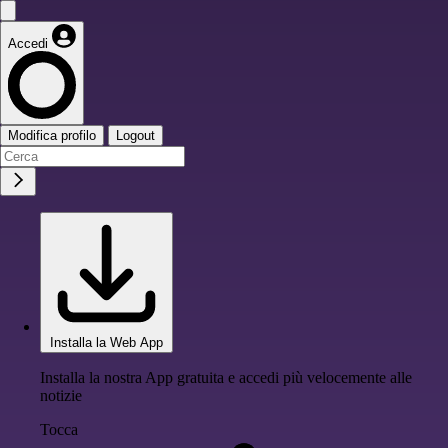
Accedi
Modifica profilo
Logout
Installa la Web App
Installa la nostra App gratuita e accedi più velocemente alle
notizie
Tocca