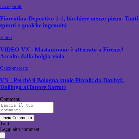
Live partite
Fiorentina-Deportivo 1-1, bicchiere mezzo pieno. Tanti
spunti e qualche ingenuità
Video
VIDEO VN - Mastantuono è atterrato a Firenze!
Accolto dalla bolgia viola
Calciomercato
VN - Perché il Bologna vuole Piccoli: da Dovbyk-
Dallinga al fattore Sartori
Commenti
Invia Commento
Tutti
Leggi altri commenti