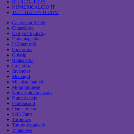
BLOG GUETTA
NUMERICALCIO.IT
TUTTITALENTI.COM
Calcionapoli1926
Cittaceleste
Derbyderbyderby
Fantamagazine
FCInter1908
Forzaroma
Golssip
Hellas1903
Ilmilanista
Juvenews
Mediagol
Milanistichannel
Mondoudinese
Notiziecalciomercato
Numericalcio
Padovasport
Pianetamilan
SOS Fanta
Toronews
Tuttobolognaweb
Violanews