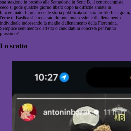
sua stagione in prestito alla Sampdoria in Serie B, il centrocampista
ceco si gode qualche giorno libero dopo la difficile annata in
blucerchiato. In una recente storia pubblicata sul suo profilo Instagram,
l'eroe di Basilea si è mostrato durante una sessione di allenamento
individuale indossando la maglia d'allenamento della Fiorentina.
Semplice sentimento d'affetto o candidatura concreta per l'anno
prossimo?
Lo scatto