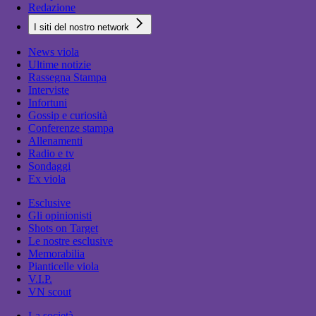
Redazione
I siti del nostro network
News viola
Ultime notizie
Rassegna Stampa
Interviste
Infortuni
Gossip e curiosità
Conferenze stampa
Allenamenti
Radio e tv
Sondaggi
Ex viola
Esclusive
Gli opinionisti
Shots on Target
Le nostre esclusive
Memorabilia
Pianticelle viola
V.I.P.
VN scout
La società