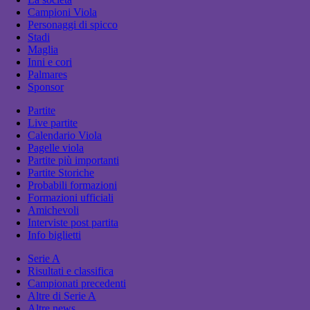
Campioni Viola
Personaggi di spicco
Stadi
Maglia
Inni e cori
Palmares
Sponsor
Partite
Live partite
Calendario Viola
Pagelle viola
Partite più importanti
Partite Storiche
Probabili formazioni
Formazioni ufficiali
Amichevoli
Interviste post partita
Info biglietti
Serie A
Risultati e classifica
Campionati precedenti
Altre di Serie A
Altre news