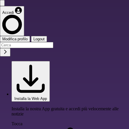
Accedi
Modifica profilo
Logout
Installa la Web App
Installa la nostra App gratuita e accedi più velocemente alle
notizie
Tocca