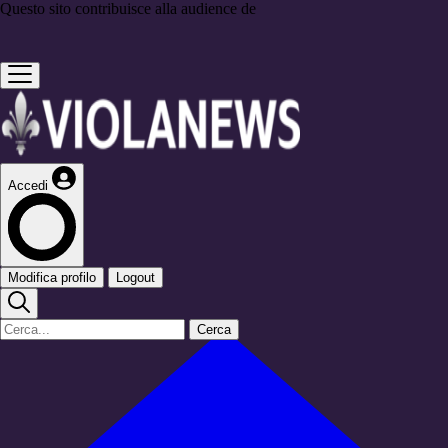
Questo sito contribuisce alla audience de
Accedi
Modifica profilo
Logout
Cerca