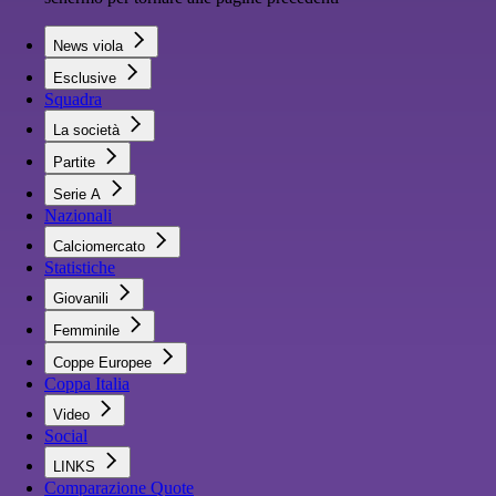
News viola
Esclusive
Squadra
La società
Partite
Serie A
Nazionali
Calciomercato
Statistiche
Giovanili
Femminile
Coppe Europee
Coppa Italia
Video
Social
LINKS
Comparazione Quote