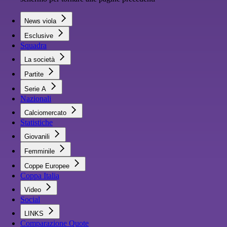
News viola
Esclusive
Squadra
La società
Partite
Serie A
Nazionali
Calciomercato
Statistiche
Giovanili
Femminile
Coppe Europee
Coppa Italia
Video
Social
LINKS
Comparazione Quote