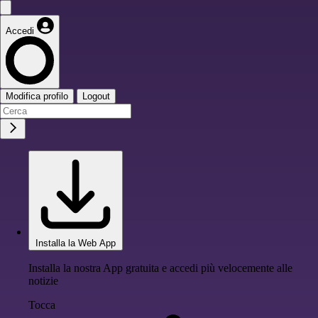
Accedi
Modifica profilo
Logout
Installa la Web App
Installa la nostra App gratuita e accedi più velocemente alle
notizie
Tocca