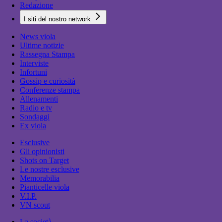
Redazione
I siti del nostro network
News viola
Ultime notizie
Rassegna Stampa
Interviste
Infortuni
Gossip e curiosità
Conferenze stampa
Allenamenti
Radio e tv
Sondaggi
Ex viola
Esclusive
Gli opinionisti
Shots on Target
Le nostre esclusive
Memorabilia
Pianticelle viola
V.I.P.
VN scout
La società