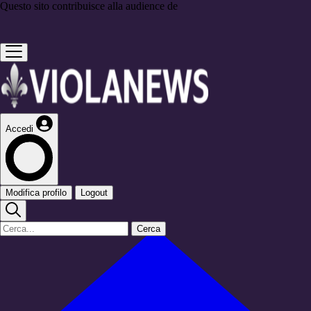
Questo sito contribuisce alla audience de
Accedi
Modifica profilo
Logout
Cerca