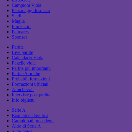
Campioni Viola
Personaggi di spicco
Stadi
Maglia
Inni e cori
Palmares
Sponsor
Partite
Live partite
Calendario Viola
Pagelle viola
Partite più importanti
Partite Storiche
Probabili formazioni
Formazioni ufficiali
Amichevoli
Interviste post partita
Info biglietti
Serie A
Risultati e classifica
Campionati precedenti
Altre di Serie A
Altre news