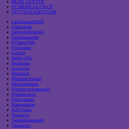
BLOG GUETTA
NUMERICALCIO.IT
TUTTITALENTI.COM
Calcionapoli1926
Cittaceleste
Derbyderbyderby
Fantamagazine
FCInter1908
Forzaroma
Golssip
Hellas1903
Ilmilanista
Juvenews
Mediagol
Milanistichannel
Mondoudinese
Notiziecalciomercato
Numericalcio
Padovasport
Pianetamilan
SOS Fanta
Toronews
Tuttobolognaweb
Violanews