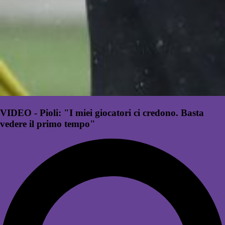
VIDEO - Pioli: "I miei giocatori ci credono. Basta
vedere il primo tempo"