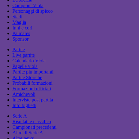
Campioni Viola
Personaggi di spicco
Stadi
Maglia
Inni e cori
Palmares
Sponsor
Partite
Live partite
Calendario Viola
Pagelle viola
Partite più importanti
Partite Storiche
Probabili formazioni
Formazioni ufficiali
Amichevoli
Interviste post partita
Info biglietti
Serie A
Risultati e classifica
Campionati precedenti
Altre di Serie A
Altre news