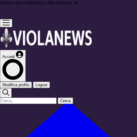
Questo sito contribuisce alla audience de
Accedi
Modifica profilo
Logout
Cerca