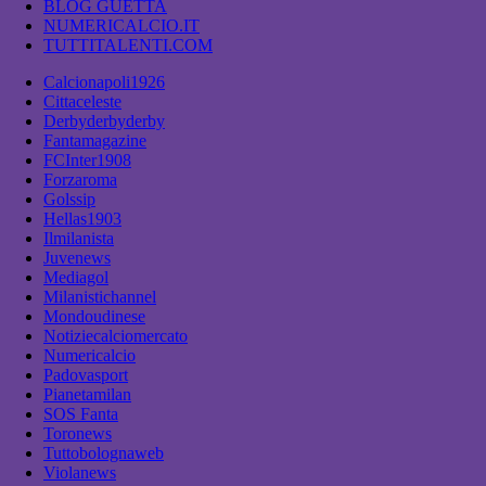
BLOG GUETTA
NUMERICALCIO.IT
TUTTITALENTI.COM
Calcionapoli1926
Cittaceleste
Derbyderbyderby
Fantamagazine
FCInter1908
Forzaroma
Golssip
Hellas1903
Ilmilanista
Juvenews
Mediagol
Milanistichannel
Mondoudinese
Notiziecalciomercato
Numericalcio
Padovasport
Pianetamilan
SOS Fanta
Toronews
Tuttobolognaweb
Violanews