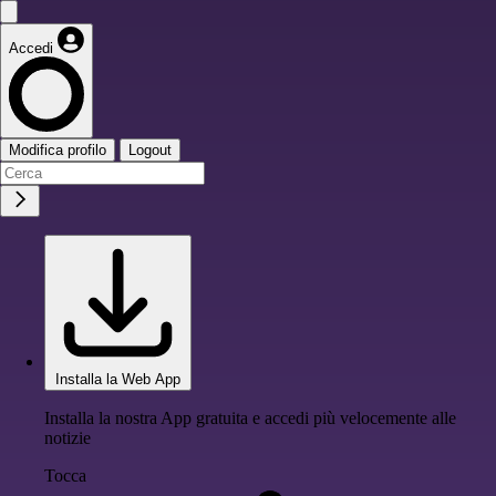
Accedi
Modifica profilo
Logout
Installa la Web App
Installa la nostra App gratuita e accedi più velocemente alle
notizie
Tocca