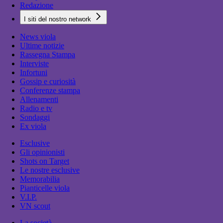
Redazione
I siti del nostro network
News viola
Ultime notizie
Rassegna Stampa
Interviste
Infortuni
Gossip e curiosità
Conferenze stampa
Allenamenti
Radio e tv
Sondaggi
Ex viola
Esclusive
Gli opinionisti
Shots on Target
Le nostre esclusive
Memorabilia
Pianticelle viola
V.I.P.
VN scout
La società