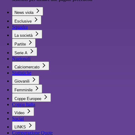
News viola
Esclusive
Squadra
La società
Partite
Serie A
Nazionali
Calciomercato
Statistiche
Giovanili
Femminile
Coppe Europee
Coppa Italia
Video
Social
LINKS
Comparazione Quote