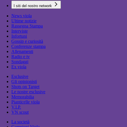
I siti del nostro network
News viola
Ultime notizie
Rassegna Stampa
Interviste
Infortuni
Gossip e curiosità
Conferenze stampa
Allenamenti
Radio e tv
Sondaggi
Ex viola
Esclusive
Gli opinionisti
Shots on Target
Le nostre esclusive
Memorabilia
Pianticelle viola
V.I.P.
VN scout
La società
Campioni Viola