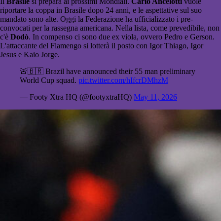
Il
Brasile
si prepara ai prossimi Mondiali.
Carlo Ancelotti
vuole
riportare la coppa in Brasile dopo 24 anni, e le aspettative sul suo
mandato sono alte. Oggi la Federazione ha ufficializzato i pre-
convocati per la rassegna americana. Nella lista, come prevedibile, non
c'è
Dodò
. In compenso ci sono due ex viola, ovvero Pedro e Gerson.
L'attaccante del Flamengo si lotterà il posto con Igor Thiago, Igor
Jesus e Kaio Jorge.
🚨🇧🇷 Brazil have announced their 55 man preliminary
World Cup squad.
pic.twitter.com/hIfcrDMhzM
— Footy Xtra HQ (@footyxtraHQ)
May 11, 2026