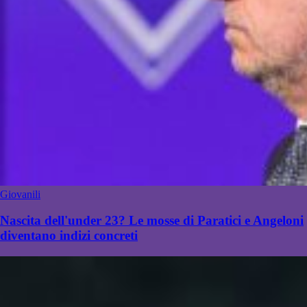
Giovanili
Nascita dell'under 23? Le mosse di Paratici e Angeloni
diventano indizi concreti