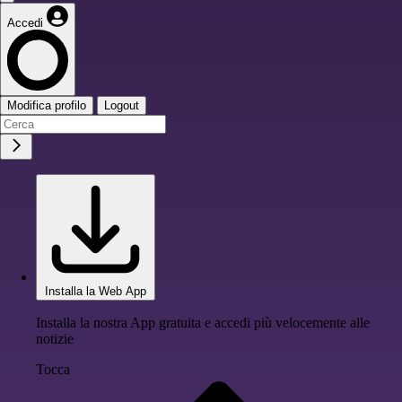
Accedi
Modifica profilo
Logout
Installa la Web App
Installa la nostra App gratuita e accedi più velocemente alle
notizie
Tocca