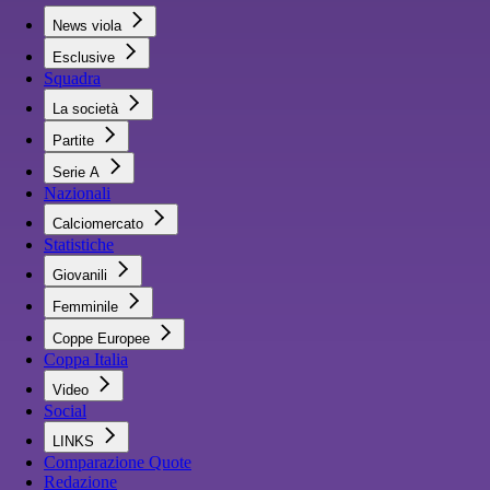
News viola
Esclusive
Squadra
La società
Partite
Serie A
Nazionali
Calciomercato
Statistiche
Giovanili
Femminile
Coppe Europee
Coppa Italia
Video
Social
LINKS
Comparazione Quote
Redazione