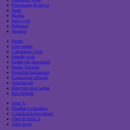
Personaggi di spicco
Stadi
Maglia
Inni e cori
Palmares
Sponsor
Partite
Live partite
Calendario Viola
Pagelle viola
Partite più importanti
Partite Storiche
Probabili formazioni
Formazioni ufficiali
Amichevoli
Interviste post partita
Info biglietti
Serie A
Risultati e classifica
Campionati precedenti
Altre di Serie A
Altre news