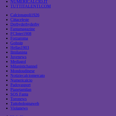
NUMERICALCIO.IT
TUTTITALENTI.COM
Calcionapoli1926
Cittaceleste
Derbyderbyderby
Fantamagazine
FCInter1908
Forzaroma
Golssip
Hellas1903
Ilmilanista
Juvenews
Mediagol
Milanistichannel
Mondoudinese
Notiziecalciomercato
Numericalcio
Padovasport
Pianetamilan
SOS Fanta
Toronews
Tuttobolognaweb
Violanews