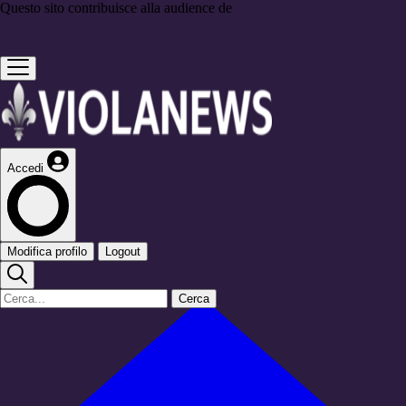
Questo sito contribuisce alla audience de
Accedi
Modifica profilo
Logout
Cerca