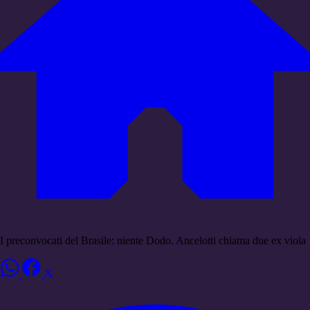
I preconvocati del Brasile: niente Dodo. Ancelotti chiama due ex viola