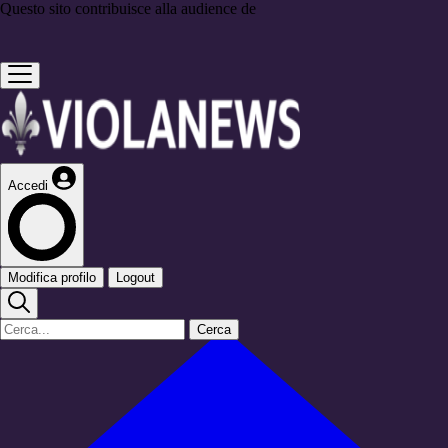
Questo sito contribuisce alla audience de
Accedi
Modifica profilo
Logout
Cerca