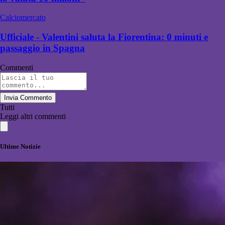
Calciomercato
Ufficiale - Valentini saluta la Fiorentina: 0 minuti e
passaggio in Spagna
Commenti
Invia Commento
Tutti
Leggi altri commenti
Ultime Notizie