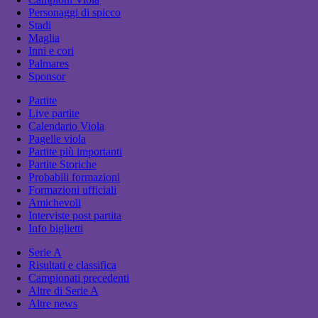
Personaggi di spicco
Stadi
Maglia
Inni e cori
Palmares
Sponsor
Partite
Live partite
Calendario Viola
Pagelle viola
Partite più importanti
Partite Storiche
Probabili formazioni
Formazioni ufficiali
Amichevoli
Interviste post partita
Info biglietti
Serie A
Risultati e classifica
Campionati precedenti
Altre di Serie A
Altre news