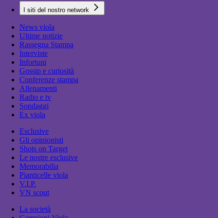
I siti del nostro network
News viola
Ultime notizie
Rassegna Stampa
Interviste
Infortuni
Gossip e curiosità
Conferenze stampa
Allenamenti
Radio e tv
Sondaggi
Ex viola
Esclusive
Gli opinionisti
Shots on Target
Le nostre esclusive
Memorabilia
Pianticelle viola
V.I.P.
VN scout
La società
Campioni Viola