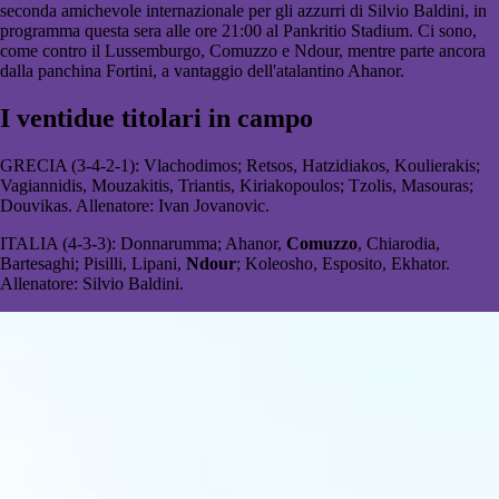
seconda amichevole internazionale per gli azzurri di Silvio Baldini, in
programma questa sera alle ore 21:00 al Pankritio Stadium. Ci sono,
come contro il Lussemburgo, Comuzzo e Ndour, mentre parte ancora
dalla panchina Fortini, a vantaggio dell'atalantino Ahanor.
I ventidue titolari in campo
GRECIA (3-4-2-1):
Vlachodimos; Retsos, Hatzidiakos, Koulierakis;
Vagiannidis, Mouzakitis, Triantis, Kiriakopoulos; Tzolis, Masouras;
Douvikas.
Allenatore:
Ivan Jovanovic.
ITALIA (4-3-3):
Donnarumma; Ahanor,
Comuzzo
, Chiarodia,
Bartesaghi; Pisilli, Lipani,
Ndour
; Koleosho, Esposito, Ekhator.
Allenatore:
Silvio Baldini.