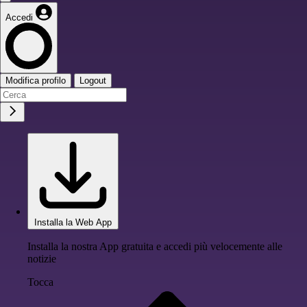
Accedi
Modifica profilo
Logout
Installa la Web App
Installa la nostra App gratuita e accedi più velocemente alle
notizie
Tocca