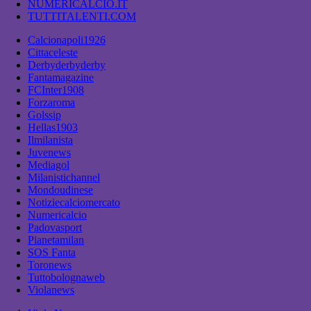
NUMERICALCIO.IT
TUTTITALENTI.COM
Calcionapoli1926
Cittaceleste
Derbyderbyderby
Fantamagazine
FCInter1908
Forzaroma
Golssip
Hellas1903
Ilmilanista
Juvenews
Mediagol
Milanistichannel
Mondoudinese
Notiziecalciomercato
Numericalcio
Padovasport
Pianetamilan
SOS Fanta
Toronews
Tuttobolognaweb
Violanews