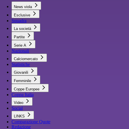
News viola
Esclusive
Squadra
La società
Partite
Serie A
Nazionali
Calciomercato
Statistiche
Giovanili
Femminile
Coppe Europee
Coppa Italia
Video
Social
LINKS
Comparazione Quote
Redazione