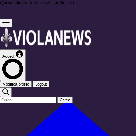
Questo sito contribuisce alla audience de
Accedi
Modifica profilo
Logout
Cerca