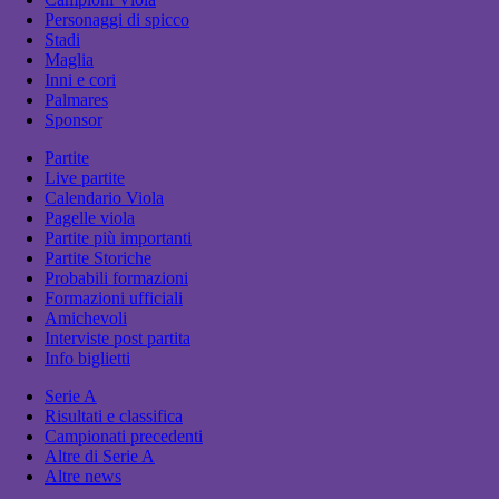
Personaggi di spicco
Stadi
Maglia
Inni e cori
Palmares
Sponsor
Partite
Live partite
Calendario Viola
Pagelle viola
Partite più importanti
Partite Storiche
Probabili formazioni
Formazioni ufficiali
Amichevoli
Interviste post partita
Info biglietti
Serie A
Risultati e classifica
Campionati precedenti
Altre di Serie A
Altre news