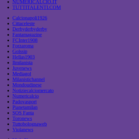
NUMERICALCIO.IT
TUTTITALENTI.COM
Calcionapoli1926
Cittaceleste
Derbyderbyderby
Fantamagazine
FCInter1908
Forzaroma
Golssip
Hellas1903
Ilmilanista
Juvenews
Mediagol
Milanistichannel
Mondoudinese
Notiziecalciomercato
Numericalcio
Padovasport
Pianetamilan
SOS Fanta
Toronews
Tuttobolognaweb
Violanews