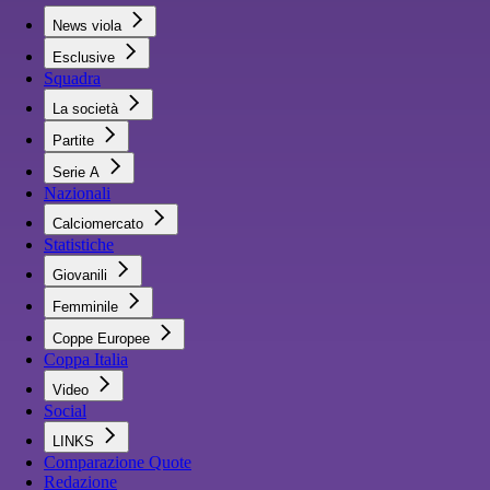
News viola
Esclusive
Squadra
La società
Partite
Serie A
Nazionali
Calciomercato
Statistiche
Giovanili
Femminile
Coppe Europee
Coppa Italia
Video
Social
LINKS
Comparazione Quote
Redazione