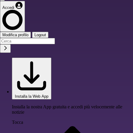
Accedi
Modifica profilo
Logout
Installa la Web App
Installa la nostra App gratuita e accedi più velocemente alle
notizie
Tocca