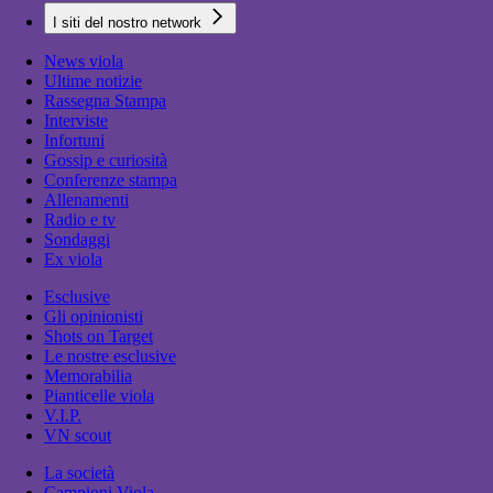
I siti del nostro network
News viola
Ultime notizie
Rassegna Stampa
Interviste
Infortuni
Gossip e curiosità
Conferenze stampa
Allenamenti
Radio e tv
Sondaggi
Ex viola
Esclusive
Gli opinionisti
Shots on Target
Le nostre esclusive
Memorabilia
Pianticelle viola
V.I.P.
VN scout
La società
Campioni Viola