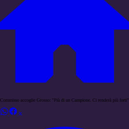
Commisso accoglie Grosso: "Più di un Campione. Ci renderà più forti"