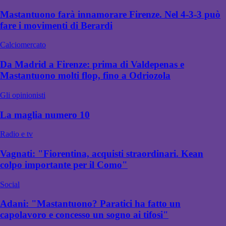
Mastantuono farà innamorare Firenze. Nel 4-3-3 può
fare i movimenti di Berardi
Calciomercato
Da Madrid a Firenze: prima di Valdepenas e
Mastantuono molti flop, fino a Odriozola
Gli opinionisti
La maglia numero 10
Radio e tv
Vagnati: "Fiorentina, acquisti straordinari. Kean
colpo importante per il Como"
Social
Adani: "Mastantuono? Paratici ha fatto un
capolavoro e concesso un sogno ai tifosi"