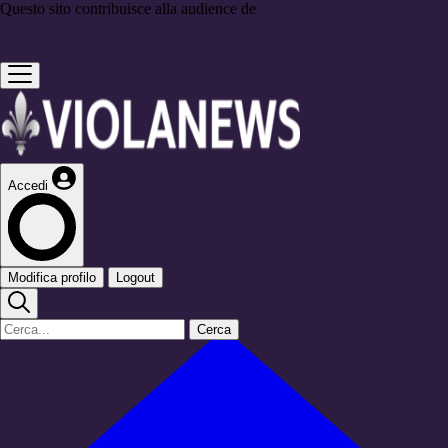
Questo sito contribuisce alla audience de
Accedi
Modifica profilo
Logout
Cerca