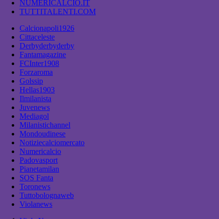
NUMERICALCIO.IT
TUTTITALENTI.COM
Calcionapoli1926
Cittaceleste
Derbyderbyderby
Fantamagazine
FCInter1908
Forzaroma
Golssip
Hellas1903
Ilmilanista
Juvenews
Mediagol
Milanistichannel
Mondoudinese
Notiziecalciomercato
Numericalcio
Padovasport
Pianetamilan
SOS Fanta
Toronews
Tuttobolognaweb
Violanews