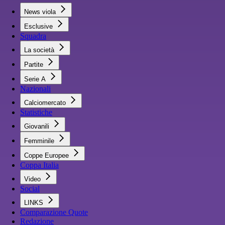
News viola
Esclusive
Squadra
La società
Partite
Serie A
Nazionali
Calciomercato
Statistiche
Giovanili
Femminile
Coppe Europee
Coppa Italia
Video
Social
LINKS
Comparazione Quote
Redazione