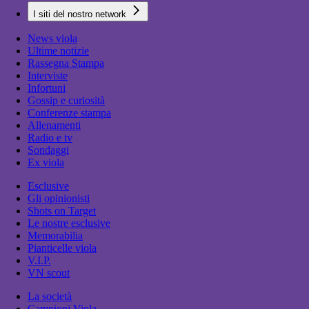
I siti del nostro network
News viola
Ultime notizie
Rassegna Stampa
Interviste
Infortuni
Gossip e curiosità
Conferenze stampa
Allenamenti
Radio e tv
Sondaggi
Ex viola
Esclusive
Gli opinionisti
Shots on Target
Le nostre esclusive
Memorabilia
Pianticelle viola
V.I.P.
VN scout
La società
Campioni Viola