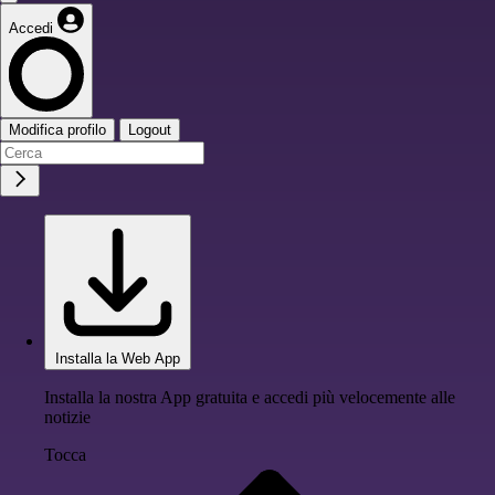
Accedi
Modifica profilo
Logout
Installa la Web App
Installa la nostra App gratuita e accedi più velocemente alle
notizie
Tocca