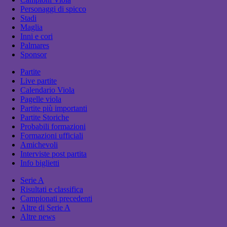
Personaggi di spicco
Stadi
Maglia
Inni e cori
Palmares
Sponsor
Partite
Live partite
Calendario Viola
Pagelle viola
Partite più importanti
Partite Storiche
Probabili formazioni
Formazioni ufficiali
Amichevoli
Interviste post partita
Info biglietti
Serie A
Risultati e classifica
Campionati precedenti
Altre di Serie A
Altre news