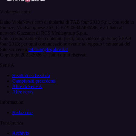
Violanews.com
Il sito ViolaNews.com di titolarità di FAB four 2013 S.r.l., con sede in
Firenze, Via Bolognese 263, C.F./PI 06342490486, è affiliato al
network Gazzanet di RCS Mediagroup S.p.a..
Unico responsabile dei contenuti (testi, foto, video e grafiche) è FAB
four 2013; per ogni comunicazione avente ad oggetto i contenuti del
Sito scrivere a
fabfour@legalmail.it
Copyright 2021-2026 © Tutti i diritti riservati.
Serie A
Risultati e classifica
Campionati precedenti
Altre di Serie A
Altre news
Informazioni
Redazione
Trasparenza
Archivio