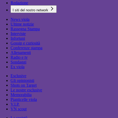
Redazione
I siti del nostro network
News viola
Ultime notizie
Rassegna Stampa
Interviste
Infortuni
Gossip e curiosità
Conferenze stampa
Allenamenti
Radio e tv
Sondaggi
Ex viola
Esclusive
Gli opinionisti
Shots on Target
Le nostre esclusive
Memorabilia
Pianticelle viola
V.I.P.
VN scout
La società