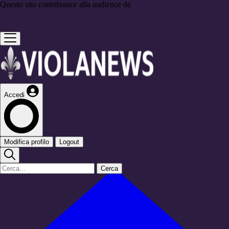
Questo sito contribuisce alla audience de
Accedi
Modifica profilo
Logout
Cerca