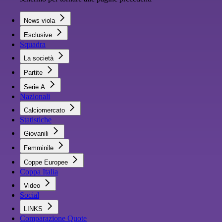
News viola
Esclusive
Squadra
La società
Partite
Serie A
Nazionali
Calciomercato
Statistiche
Giovanili
Femminile
Coppe Europee
Coppa Italia
Video
Social
LINKS
Comparazione Quote