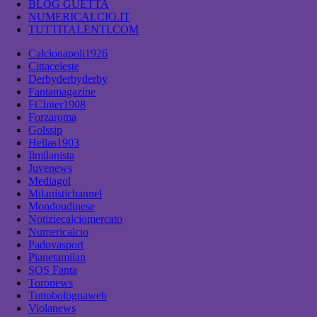
BLOG GUETTA
NUMERICALCIO.IT
TUTTITALENTI.COM
Calcionapoli1926
Cittaceleste
Derbyderbyderby
Fantamagazine
FCInter1908
Forzaroma
Golssip
Hellas1903
Ilmilanista
Juvenews
Mediagol
Milanistichannel
Mondoudinese
Notiziecalciomercato
Numericalcio
Padovasport
Pianetamilan
SOS Fanta
Toronews
Tuttobolognaweb
Violanews