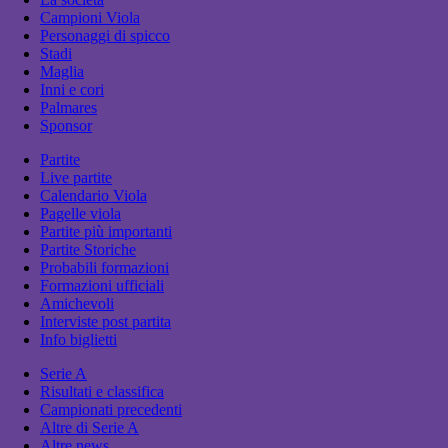
Campioni Viola
Personaggi di spicco
Stadi
Maglia
Inni e cori
Palmares
Sponsor
Partite
Live partite
Calendario Viola
Pagelle viola
Partite più importanti
Partite Storiche
Probabili formazioni
Formazioni ufficiali
Amichevoli
Interviste post partita
Info biglietti
Serie A
Risultati e classifica
Campionati precedenti
Altre di Serie A
Altre news