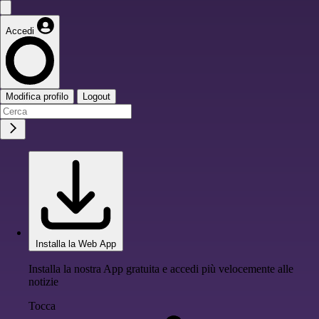
Accedi
Modifica profilo
Logout
Installa la Web App
Installa la nostra App gratuita e accedi più velocemente alle
notizie
Tocca