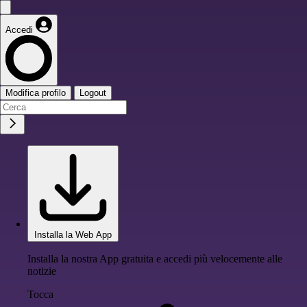
Accedi
Modifica profilo
Logout
Installa la Web App
Installa la nostra App gratuita e accedi più velocemente alle
notizie
Tocca