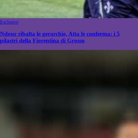
Esclusive
Ndour ribalta le gerarchie, Atta le conferma: i 5
pilastri della Fiorentina di Grosso