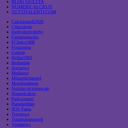
BLOG GUETTA
NUMERICALCIO.IT
TUTTITALENTI.COM
Calcionapoli1926
Cittaceleste
Derbyderbyderby
Fantamagazine
FCInter1908
Forzaroma
Golssip
Hellas1903
Ilmilanista
Juvenews
Mediagol
Milanistichannel
Mondoudinese
Notiziecalciomercato
Numericalcio
Padovasport
Pianetamilan
SOS Fanta
Toronews
Tuttobolognaweb
Violanews