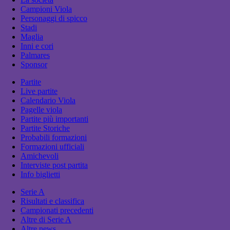
Campioni Viola
Personaggi di spicco
Stadi
Maglia
Inni e cori
Palmares
Sponsor
Partite
Live partite
Calendario Viola
Pagelle viola
Partite più importanti
Partite Storiche
Probabili formazioni
Formazioni ufficiali
Amichevoli
Interviste post partita
Info biglietti
Serie A
Risultati e classifica
Campionati precedenti
Altre di Serie A
Altre news