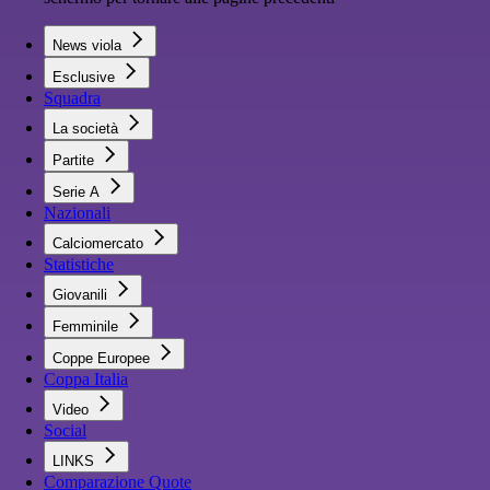
News viola
Esclusive
Squadra
La società
Partite
Serie A
Nazionali
Calciomercato
Statistiche
Giovanili
Femminile
Coppe Europee
Coppa Italia
Video
Social
LINKS
Comparazione Quote