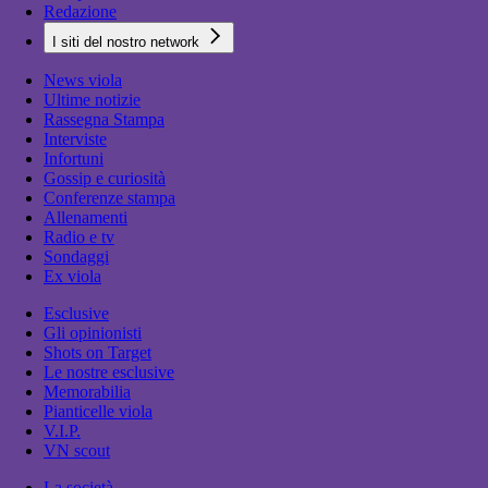
Redazione
I siti del nostro network
News viola
Ultime notizie
Rassegna Stampa
Interviste
Infortuni
Gossip e curiosità
Conferenze stampa
Allenamenti
Radio e tv
Sondaggi
Ex viola
Esclusive
Gli opinionisti
Shots on Target
Le nostre esclusive
Memorabilia
Pianticelle viola
V.I.P.
VN scout
La società