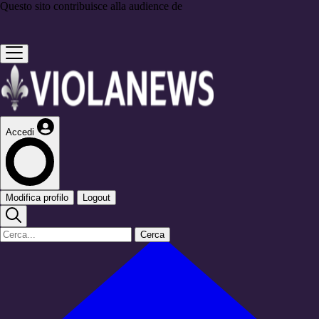
Questo sito contribuisce alla audience de
Accedi
Modifica profilo
Logout
Cerca