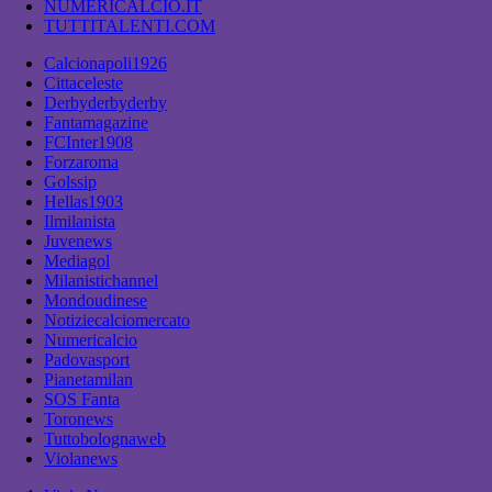
NUMERICALCIO.IT
TUTTITALENTI.COM
Calcionapoli1926
Cittaceleste
Derbyderbyderby
Fantamagazine
FCInter1908
Forzaroma
Golssip
Hellas1903
Ilmilanista
Juvenews
Mediagol
Milanistichannel
Mondoudinese
Notiziecalciomercato
Numericalcio
Padovasport
Pianetamilan
SOS Fanta
Toronews
Tuttobolognaweb
Violanews