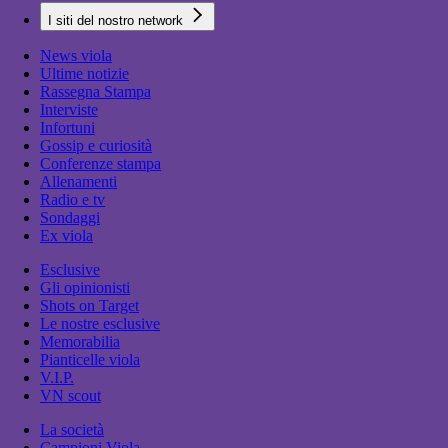
I siti del nostro network
News viola
Ultime notizie
Rassegna Stampa
Interviste
Infortuni
Gossip e curiosità
Conferenze stampa
Allenamenti
Radio e tv
Sondaggi
Ex viola
Esclusive
Gli opinionisti
Shots on Target
Le nostre esclusive
Memorabilia
Pianticelle viola
V.I.P.
VN scout
La società
Campioni Viola