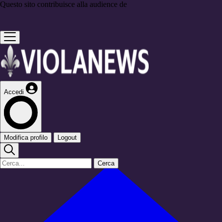
Questo sito contribuisce alla audience de
Accedi
Modifica profilo
Logout
Cerca