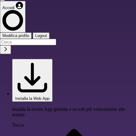
Accedi
Modifica profilo
Logout
Installa la Web App
Installa la nostra App gratuita e accedi più velocemente alle
notizie
Tocca