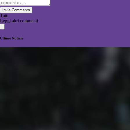
Invia Commento
Tutti
Leggi altri commenti
Ultime Notizie