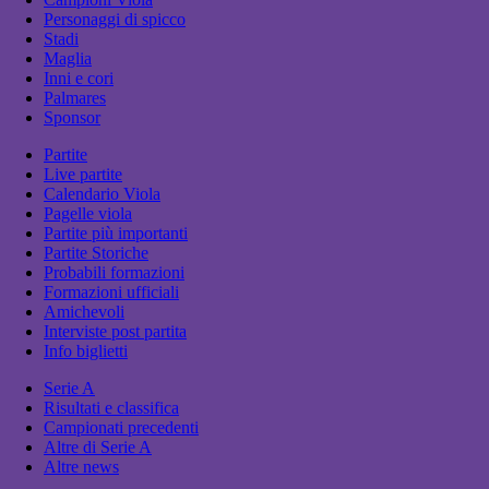
Personaggi di spicco
Stadi
Maglia
Inni e cori
Palmares
Sponsor
Partite
Live partite
Calendario Viola
Pagelle viola
Partite più importanti
Partite Storiche
Probabili formazioni
Formazioni ufficiali
Amichevoli
Interviste post partita
Info biglietti
Serie A
Risultati e classifica
Campionati precedenti
Altre di Serie A
Altre news