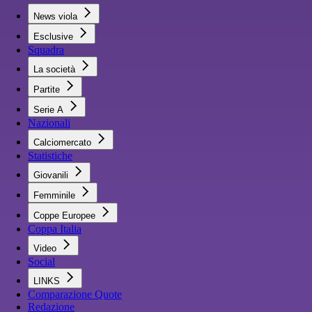
News viola
Esclusive
Squadra
La società
Partite
Serie A
Nazionali
Calciomercato
Statistiche
Giovanili
Femminile
Coppe Europee
Coppa Italia
Video
Social
LINKS
Comparazione Quote
Redazione