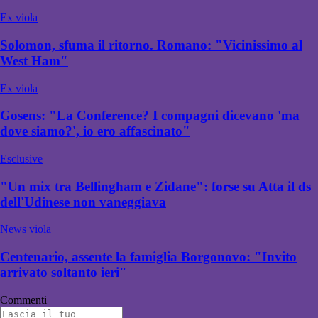
Ex viola
Solomon, sfuma il ritorno. Romano: "Vicinissimo al
West Ham"
Ex viola
Gosens: "La Conference? I compagni dicevano 'ma
dove siamo?', io ero affascinato"
Esclusive
"Un mix tra Bellingham e Zidane": forse su Atta il ds
dell'Udinese non vaneggiava
News viola
Centenario, assente la famiglia Borgonovo: "Invito
arrivato soltanto ieri"
Commenti