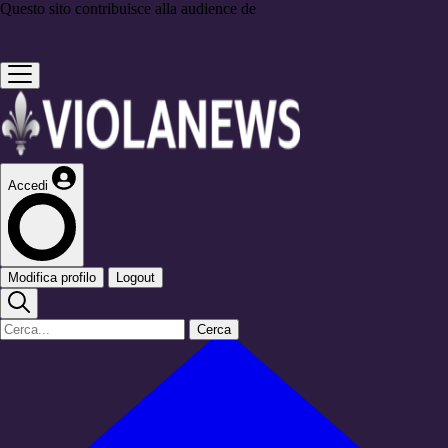
Questo sito contribuisce alla audience de
Accedi
Modifica profilo
Logout
Cerca