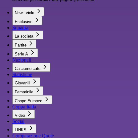
News viola
Esclusive
Squadra
La società
Partite
Serie A
Nazionali
Calciomercato
Statistiche
Giovanili
Femminile
Coppe Europee
Coppa Italia
Video
Social
LINKS
Comparazione Quote