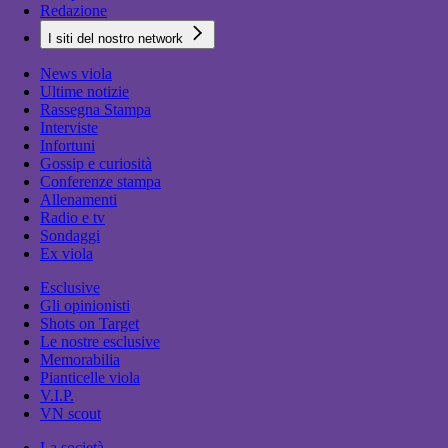
Redazione
I siti del nostro network
News viola
Ultime notizie
Rassegna Stampa
Interviste
Infortuni
Gossip e curiosità
Conferenze stampa
Allenamenti
Radio e tv
Sondaggi
Ex viola
Esclusive
Gli opinionisti
Shots on Target
Le nostre esclusive
Memorabilia
Pianticelle viola
V.I.P.
VN scout
La società