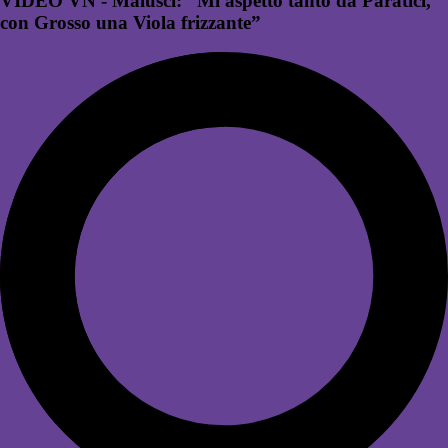
VIDEO VN - Malusci: “Mi aspetto tanto da Paratici,
con Grosso una Viola frizzante”