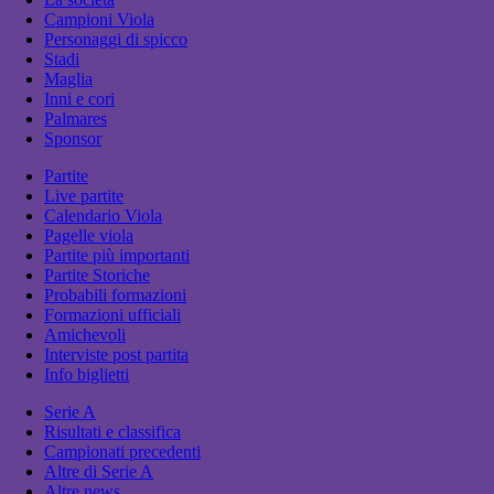
Campioni Viola
Personaggi di spicco
Stadi
Maglia
Inni e cori
Palmares
Sponsor
Partite
Live partite
Calendario Viola
Pagelle viola
Partite più importanti
Partite Storiche
Probabili formazioni
Formazioni ufficiali
Amichevoli
Interviste post partita
Info biglietti
Serie A
Risultati e classifica
Campionati precedenti
Altre di Serie A
Altre news