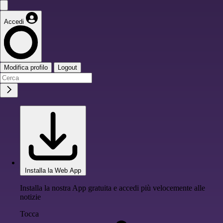
Accedi
Modifica profilo
Logout
Installa la Web App
Installa la nostra App gratuita e accedi più velocemente alle
notizie
Tocca