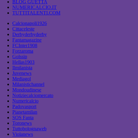
BLOG GUETTA
NUMERICALCIO.IT
TUTTITALENTI.COM
Calcionapoli1926
Cittaceleste
Derbyderbyderby
Fantamagazine
FCInter1908
Forzaroma
Golssip
Hellas1903
Ilmilanista
Juvenews
Mediagol
Milanistichannel
Mondoudinese
Notiziecalciomercato
Numericalcio
Padovasport
Pianetamilan
SOS Fanta
Toronews
Tuttobolognaweb
Violanews