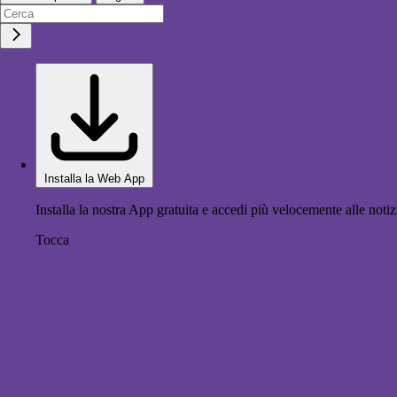
Installa la Web App
Installa la nostra App gratuita e accedi più velocemente alle notiz
Tocca