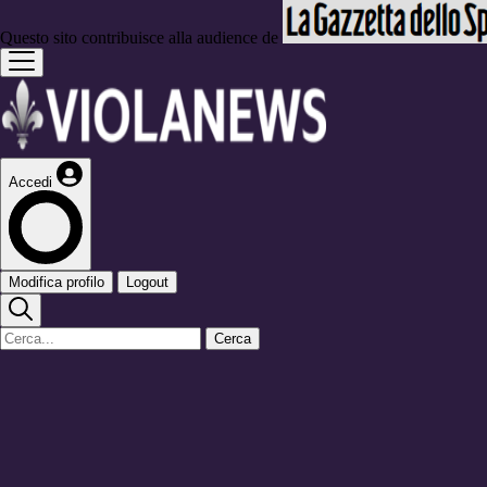
Questo sito contribuisce alla audience de
Accedi
Modifica profilo
Logout
Cerca