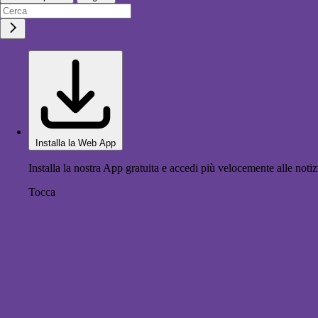
Installa la Web App
Installa la nostra App gratuita e accedi più velocemente alle notiz
Tocca