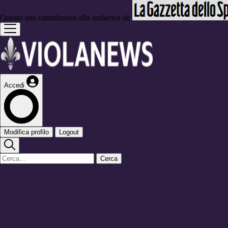
Questo sito contribuisce alla audience de
Accedi
Modifica profilo
Logout
Cerca