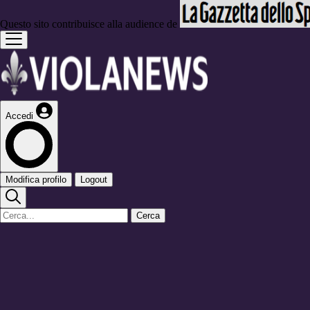
Questo sito contribuisce alla audience de
Accedi
Modifica profilo
Logout
Cerca