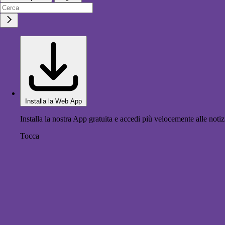
Installa la Web App
Installa la nostra App gratuita e accedi più velocemente alle notiz
Tocca