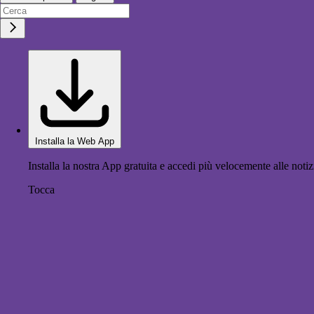
Installa la Web App
Installa la nostra App gratuita e accedi più velocemente alle notiz
Tocca