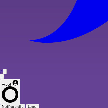
7
Accedi
Modifica profilo
Logout