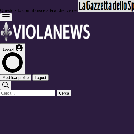
Questo sito contribuisce alla audience de
Accedi
Modifica profilo
Logout
Cerca