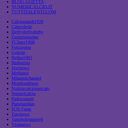
BLOG GUETTA
NUMERICALCIO.IT
TUTTITALENTI.COM
Calcionapoli1926
Cittaceleste
Derbyderbyderby
Fantamagazine
FCInter1908
Forzaroma
Golssip
Hellas1903
Ilmilanista
Juvenews
Mediagol
Milanistichannel
Mondoudinese
Notiziecalciomercato
Numericalcio
Padovasport
Pianetamilan
SOS Fanta
Toronews
Tuttobolognaweb
Violanews