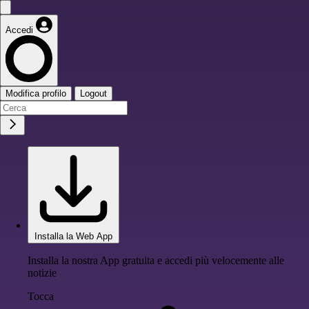
Accedi
Modifica profilo
Logout
Installa la Web App
Installa la nostra App gratuita e accedi più velocemente alle
notizie
Tocca