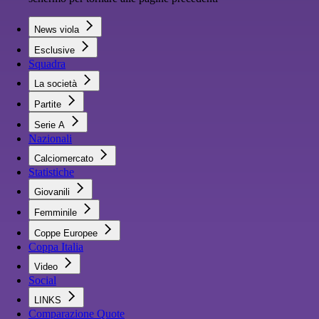
News viola
Esclusive
Squadra
La società
Partite
Serie A
Nazionali
Calciomercato
Statistiche
Giovanili
Femminile
Coppe Europee
Coppa Italia
Video
Social
LINKS
Comparazione Quote