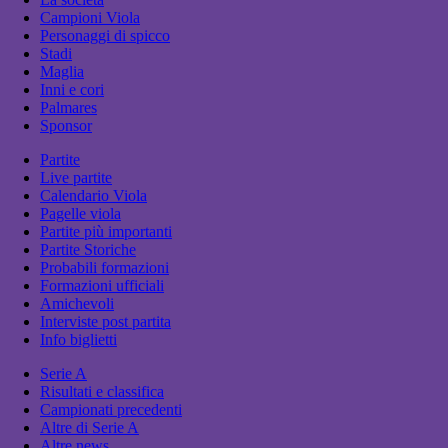
Campioni Viola
Personaggi di spicco
Stadi
Maglia
Inni e cori
Palmares
Sponsor
Partite
Live partite
Calendario Viola
Pagelle viola
Partite più importanti
Partite Storiche
Probabili formazioni
Formazioni ufficiali
Amichevoli
Interviste post partita
Info biglietti
Serie A
Risultati e classifica
Campionati precedenti
Altre di Serie A
Altre news