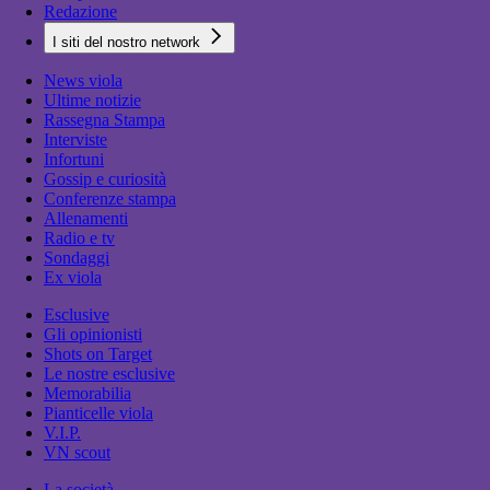
Redazione
I siti del nostro network
News viola
Ultime notizie
Rassegna Stampa
Interviste
Infortuni
Gossip e curiosità
Conferenze stampa
Allenamenti
Radio e tv
Sondaggi
Ex viola
Esclusive
Gli opinionisti
Shots on Target
Le nostre esclusive
Memorabilia
Pianticelle viola
V.I.P.
VN scout
La società