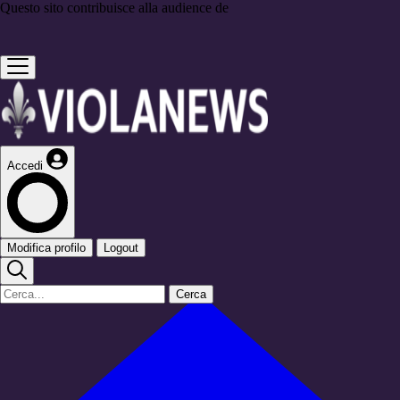
Questo sito contribuisce alla audience de
Accedi
Modifica profilo
Logout
Cerca