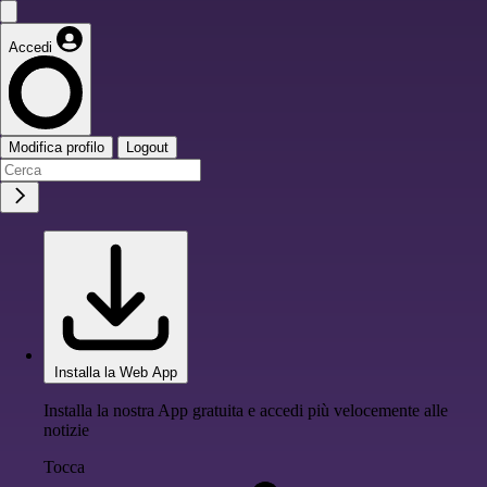
Accedi
Modifica profilo
Logout
Installa la Web App
Installa la nostra App gratuita e accedi più velocemente alle
notizie
Tocca