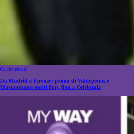
Calciomercato
Da Madrid a Firenze: prima di Valdepenas e
Mastantuono molti flop, fino a Odriozola