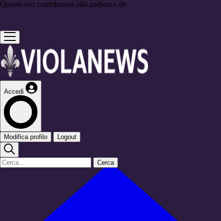
Questo sito contribuisce alla audience de
Accedi
Modifica profilo
Logout
Cerca