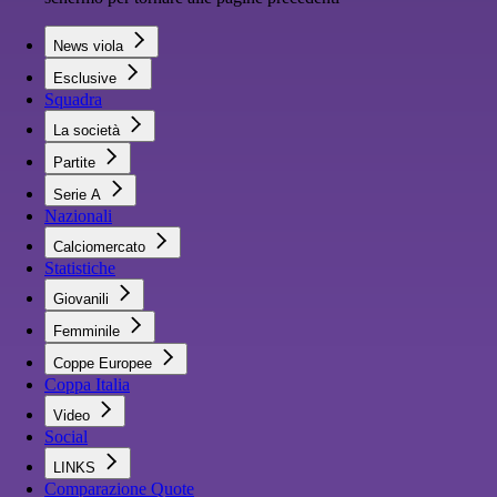
News viola
Esclusive
Squadra
La società
Partite
Serie A
Nazionali
Calciomercato
Statistiche
Giovanili
Femminile
Coppe Europee
Coppa Italia
Video
Social
LINKS
Comparazione Quote