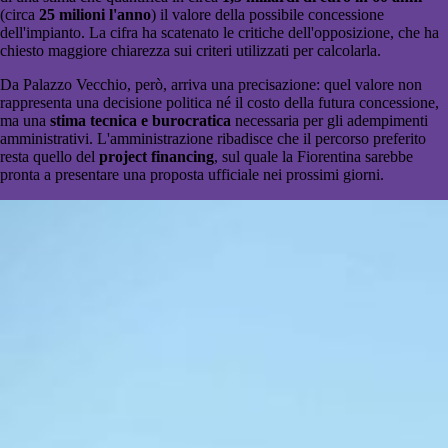
(circa
25 milioni l'anno
) il valore della possibile concessione
dell'impianto. La cifra ha scatenato le critiche dell'opposizione, che ha
chiesto maggiore chiarezza sui criteri utilizzati per calcolarla.
Da Palazzo Vecchio, però, arriva una precisazione: quel valore non
rappresenta una decisione politica né il costo della futura concessione,
ma una
stima tecnica e burocratica
necessaria per gli adempimenti
amministrativi. L'amministrazione ribadisce che il percorso preferito
resta quello del
project financing
, sul quale la Fiorentina sarebbe
pronta a presentare una proposta ufficiale nei prossimi giorni.