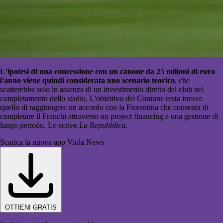
L'ipotesi di una concessione con un canone da 25 milioni di euro
l'anno viene quindi considerata uno scenario teorico
, che
scatterebbe solo in assenza di un investimento diretto del club nel
completamento dello stadio. L'obiettivo del Comune resta invece
quello di raggiungere un accordo con la Fiorentina che consenta di
completare il Franchi attraverso un project financing e una gestione di
lungo periodo. Lo scrive
La Repubblica
.
Scarica la nuova app Viola News
OTTIENI GRATIS