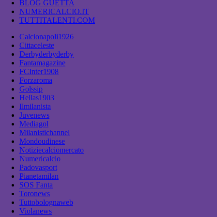
BLOG GUETTA
NUMERICALCIO.IT
TUTTITALENTI.COM
Calcionapoli1926
Cittaceleste
Derbyderbyderby
Fantamagazine
FCInter1908
Forzaroma
Golssip
Hellas1903
Ilmilanista
Juvenews
Mediagol
Milanistichannel
Mondoudinese
Notiziecalciomercato
Numericalcio
Padovasport
Pianetamilan
SOS Fanta
Toronews
Tuttobolognaweb
Violanews