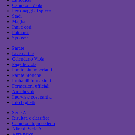
Campioni Viola
Personaggi di spicco
Stadi
Maglia
Inni e cori
Palmares
Sponsor
Partite
Live partite
Calendario Viola
Pagelle viola
Partite più importanti
Partite Storiche
Probabili formazioni
Formazioni ufficiali
Amichevoli
Interviste post partita
Info biglietti
Serie A
Risultati e classifica
Campionati precedenti
Altre di Serie A
Altre news