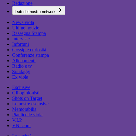
Redazione
I siti del nostro network
News viola
Ultime notizie
Rassegna Stampa
Interviste
Infortuni
Gossip e curiosità
Conferenze stampa
Allenamenti
Radio e tv
Sondaggi
Ex viola
Esclusive
Gli opinionisti
Shots on Target
Le nostre esclusive
Memorabilia
Pianticelle viola
V.I.P.
VN scout
La società