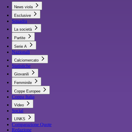
News viola
Esclusive
Squadra
La società
Partite
Serie A
Nazionali
Calciomercato
Statistiche
Giovanili
Femminile
Coppe Europee
Coppa Italia
Video
Social
LINKS
Comparazione Quote
Redazione