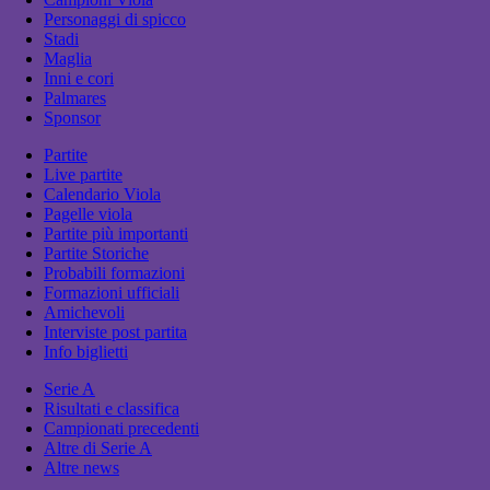
Personaggi di spicco
Stadi
Maglia
Inni e cori
Palmares
Sponsor
Partite
Live partite
Calendario Viola
Pagelle viola
Partite più importanti
Partite Storiche
Probabili formazioni
Formazioni ufficiali
Amichevoli
Interviste post partita
Info biglietti
Serie A
Risultati e classifica
Campionati precedenti
Altre di Serie A
Altre news