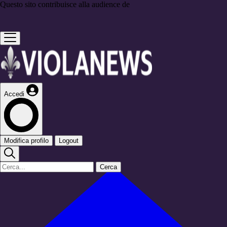
Questo sito contribuisce alla audience de
Accedi
Modifica profilo
Logout
Cerca