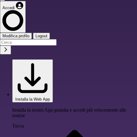
Accedi
Modifica profilo
Logout
Installa la Web App
Installa la nostra App gratuita e accedi più velocemente alle
notizie
Tocca