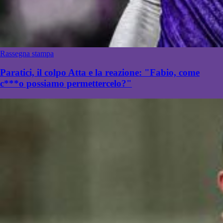
Rassegna stampa
Paratici, il colpo Atta e la reazione: "Fabio, come
c***o possiamo permettercelo?"