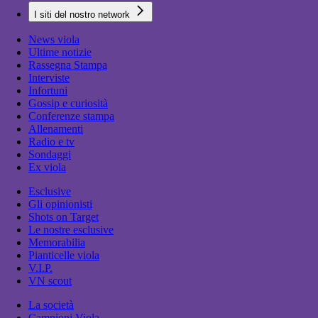
I siti del nostro network
News viola
Ultime notizie
Rassegna Stampa
Interviste
Infortuni
Gossip e curiosità
Conferenze stampa
Allenamenti
Radio e tv
Sondaggi
Ex viola
Esclusive
Gli opinionisti
Shots on Target
Le nostre esclusive
Memorabilia
Pianticelle viola
V.I.P.
VN scout
La società
Campioni Viola