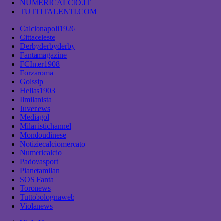
NUMERICALCIO.IT
TUTTITALENTI.COM
Calcionapoli1926
Cittaceleste
Derbyderbyderby
Fantamagazine
FCInter1908
Forzaroma
Golssip
Hellas1903
Ilmilanista
Juvenews
Mediagol
Milanistichannel
Mondoudinese
Notiziecalciomercato
Numericalcio
Padovasport
Pianetamilan
SOS Fanta
Toronews
Tuttobolognaweb
Violanews