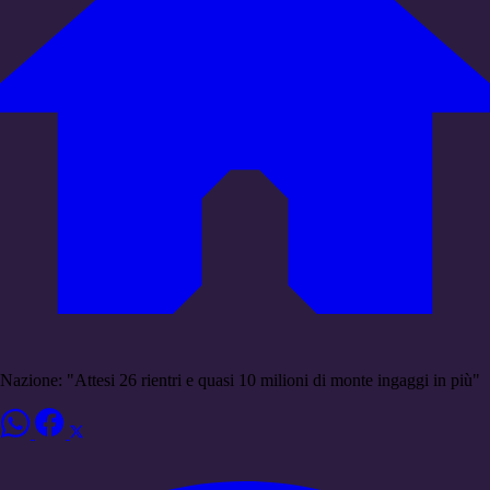
Nazione: "Attesi 26 rientri e quasi 10 milioni di monte ingaggi in più"