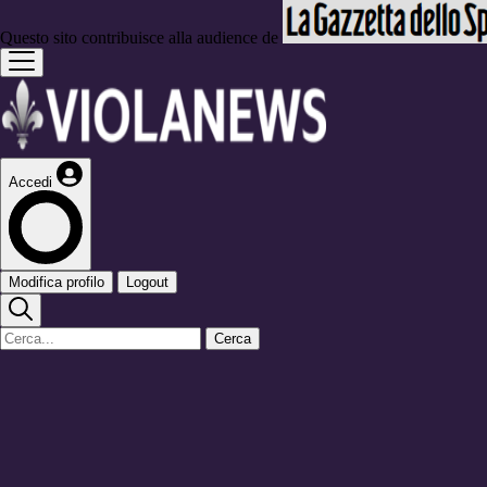
Questo sito contribuisce alla audience de
Accedi
Modifica profilo
Logout
Cerca