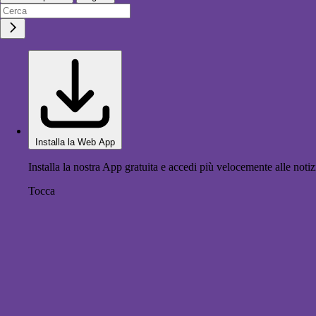
Installa la Web App
Installa la nostra App gratuita e accedi più velocemente alle notiz
Tocca