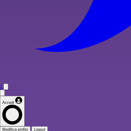
1
Accedi
Modifica profilo
Logout