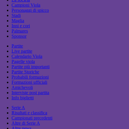
Campioni Viola
Personaggi di spicco
Stadi
Maglia
Inni e cori
Palmares
Sponsor
Partite
Live partite
Calendario Viola
Pagelle viola
Partite più importanti
Partite Storiche
Probabili formazioni
Formazioni ufficiali
Amichevoli
Interviste post partita
Info biglietti
Serie A
Risultati e classifica
Campionati precedenti
Altre di Serie A
Altre news