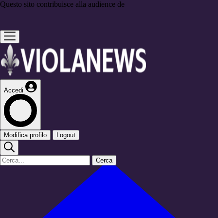
Questo sito contribuisce alla audience de
Accedi
Modifica profilo
Logout
Cerca