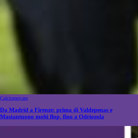
Calciomercato
Da Madrid a Firenze: prima di Valdepenas e
Mastantuono molti flop, fino a Odriozola