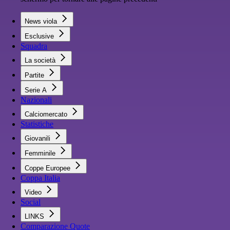
News viola
Esclusive
Squadra
La società
Partite
Serie A
Nazionali
Calciomercato
Statistiche
Giovanili
Femminile
Coppe Europee
Coppa Italia
Video
Social
LINKS
Comparazione Quote