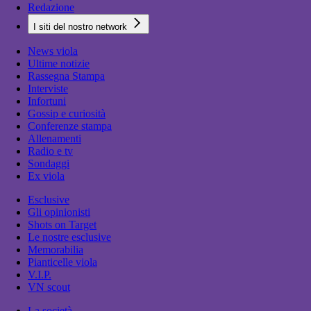
Redazione
I siti del nostro network
News viola
Ultime notizie
Rassegna Stampa
Interviste
Infortuni
Gossip e curiosità
Conferenze stampa
Allenamenti
Radio e tv
Sondaggi
Ex viola
Esclusive
Gli opinionisti
Shots on Target
Le nostre esclusive
Memorabilia
Pianticelle viola
V.I.P.
VN scout
La società