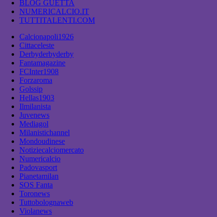
BLOG GUETTA
NUMERICALCIO.IT
TUTTITALENTI.COM
Calcionapoli1926
Cittaceleste
Derbyderbyderby
Fantamagazine
FCInter1908
Forzaroma
Golssip
Hellas1903
Ilmilanista
Juvenews
Mediagol
Milanistichannel
Mondoudinese
Notiziecalciomercato
Numericalcio
Padovasport
Pianetamilan
SOS Fanta
Toronews
Tuttobolognaweb
Violanews