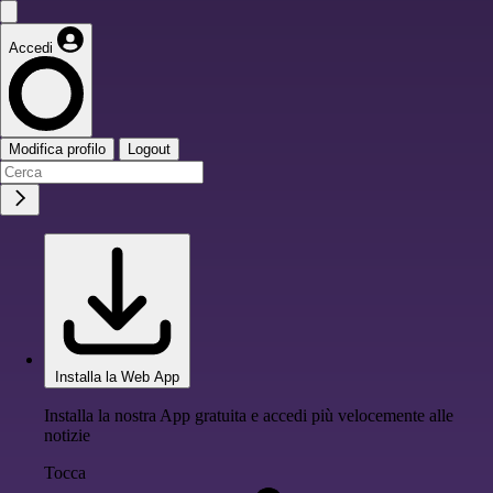
Accedi
Modifica profilo
Logout
Installa la Web App
Installa la nostra App gratuita e accedi più velocemente alle
notizie
Tocca