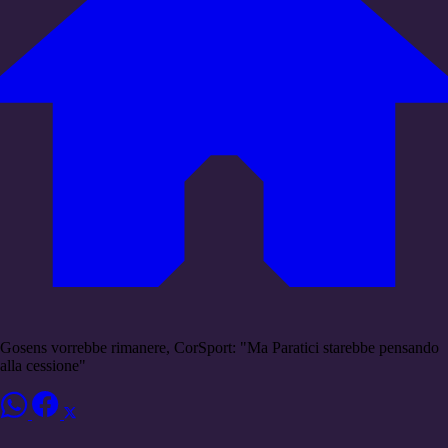
Gosens vorrebbe rimanere, CorSport: "Ma Paratici starebbe pensando
alla cessione"