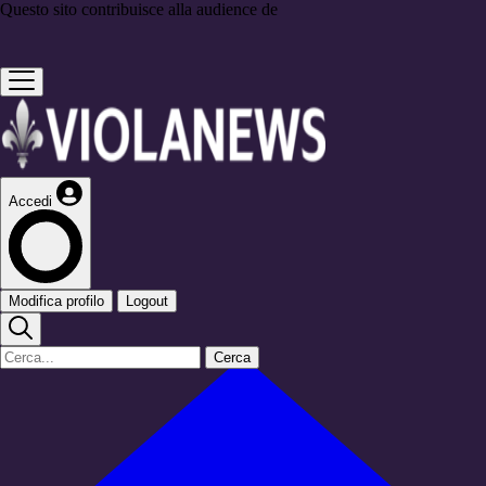
Questo sito contribuisce alla audience de
Accedi
Modifica profilo
Logout
Cerca