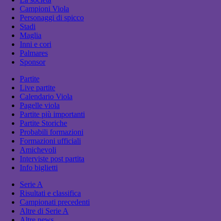
Campioni Viola
Personaggi di spicco
Stadi
Maglia
Inni e cori
Palmares
Sponsor
Partite
Live partite
Calendario Viola
Pagelle viola
Partite più importanti
Partite Storiche
Probabili formazioni
Formazioni ufficiali
Amichevoli
Interviste post partita
Info biglietti
Serie A
Risultati e classifica
Campionati precedenti
Altre di Serie A
Altre news