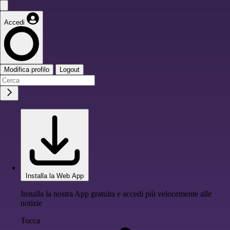
Accedi
Modifica profilo
Logout
Installa la Web App
Installa la nostra App gratuita e accedi più velocemente alle
notizie
Tocca