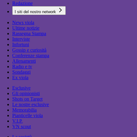
Redazione
I siti del nostro network
News viola
Ultime notizie
Rassegna Stampa
Interviste
Infortuni
Gossip e curiosità
Conferenze stampa
Allenamenti
Radio e tv
Sondaggi
Ex viola
Esclusive
Gli opinionisti
Shots on Target
Le nostre esclusive
Memorabilia
Pianticelle viola
V.I.P.
VN scout
La società