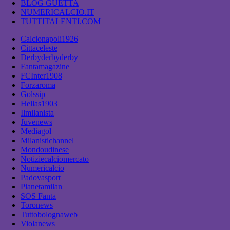
BLOG GUETTA
NUMERICALCIO.IT
TUTTITALENTI.COM
Calcionapoli1926
Cittaceleste
Derbyderbyderby
Fantamagazine
FCInter1908
Forzaroma
Golssip
Hellas1903
Ilmilanista
Juvenews
Mediagol
Milanistichannel
Mondoudinese
Notiziecalciomercato
Numericalcio
Padovasport
Pianetamilan
SOS Fanta
Toronews
Tuttobolognaweb
Violanews