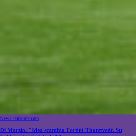
News calciomercato
Di Marzio: "Idea scambio Fortini-Thorstvedt. Su