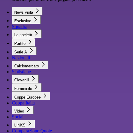
News viola
Esclusive
Squadra
La società
Partite
Serie A
Nazionali
Calciomercato
Statistiche
Giovanili
Femminile
Coppe Europee
Coppa Italia
Video
Social
LINKS
Comparazione Quote